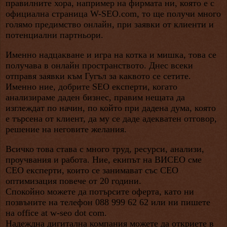
правилните хора, например на фирмата ни, която е с
официална страница W-SEO.com, то ще получи много
голямо предимство онлайн, при заявки от клиенти и
потенциални партньори.
Именно надцакване и игра на котка и мишка, това се
получава в онлайн пространството. Днес всеки
отправя заявки към Гугъл за каквото се сетите.
Именно ние, добрите SEO експерти, когато
анализираме даден бизнес, правим нещата да
изглеждат по начин, по който при дадена дума, която
е търсена от клиент, да му се даде адекватен отговор,
решение на неговите желания.
Всичко това става с много труд, ресурси, анализи,
проучвания и работа. Ние, екипът на ВИСЕО сме
СЕО експерти, които се занимават със СЕО
оптимизация повече от 20 години.
Спокойно можете да потърсите оферта, като ни
позвъните на телефон 088 999 62 62 или ни пишете
на office at w-seo dot com.
Надеждна дигитална компания можете да откриете в