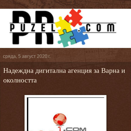
сряда, 5 август 2020 г.
Надеждна дигитална агенция за Варна и
околността