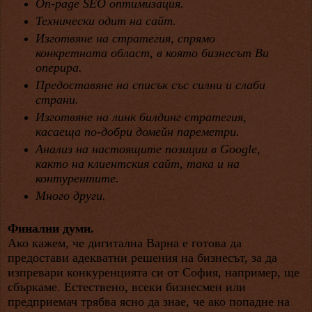
On-page SEO оптимизация.
Технически одит на сайт.
Изготвяне на стратегия, спрямо
конкретната област, в която бизнесът Ви
оперира.
Предоставяне на списък със силни и слаби
страни.
Изготвяне на линк билдинг стратегия,
касаеща по-добри домейн пареметри.
Анализ на настоящите позиции в Google,
както на клиентския сайт, така и на
контурентите.
Много други.
Финални думи.
Ако кажем, че дигитална Варна е готова да
предостави адекватни решения на бизнесът, за да
изпревари конкуренцията си от София, например, ще
сбъркаме. Естествено, всеки бизнесмен или
предприемач трябва ясно да знае, че ако попадне на