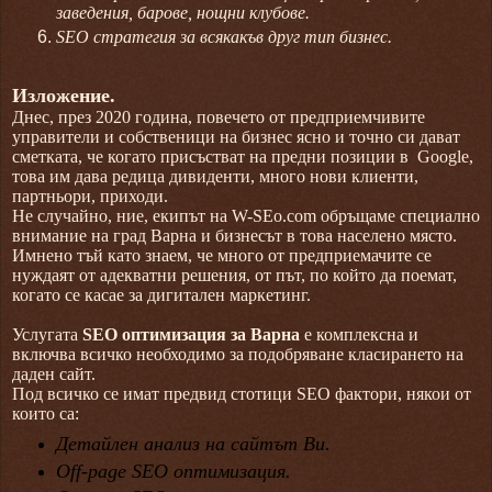
заведения, барове, нощни клубове.
SEO стратегия за всякакъв друг тип бизнес.
Изложение.
Днес, през 2020 година, повечето от предприемчивите
управители и собственици на бизнес ясно и точно си дават
сметката, че когато присъстват на предни позиции в Google,
това им дава редица дивиденти, много нови клиенти,
партньори, приходи.
Не случайно, ние, екипът на W-SEo.com обръщаме специално
внимание на град Варна и бизнесът в това населено място.
Имнено тъй като знаем, че много от предприемачите се
нуждаят от адекватни решения, от път, по който да поемат,
когато се касае за дигитален маркетинг.
Услугата
SEO оптимизация за Варна
е комплексна и
включва всичко необходимо за подобряване класирането на
даден сайт.
Под всичко се имат предвид стотици SEO фактори, някои от
които са:
Детайлен анализ на сайтът Ви.
Off-page SEO оптимизация.