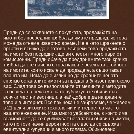
Преди да се захванете с покупката, продажбата на
имоти без посредник трябва да имате предвид, че това
може да отнеме известно време. Не е като щракнете с
пръсти и всичко да е готово. Въпреки това продажбата
на имоти без посредник ще ви спестят много пари от
комисионни. Преди обаче да предприемете тази крачка
трябва да сте наясно с това каква е реалната стойност
на имотите, които искате да продадете, а също така и
площта им. Няма да е излишно да сравните цената
спрямо останалите имоти за продан в близост или около
вас. След това се възползвайте от медиите и методите
за безплатна реклама, като публикувате обяви във
всички местни вестници, а най-добре е да направите
това и в интернет. Все пак нека не забравяме, че живеем
в 21 век и високите технологии и интернет са част от
нашето ежедневие. Има много уебсайтове, в които има
възможност да се публикуват безплатни обяви на имоти,
като по този начин вероятността с вас да се свържат
евентуални купувачи е много голяма. Обикновено