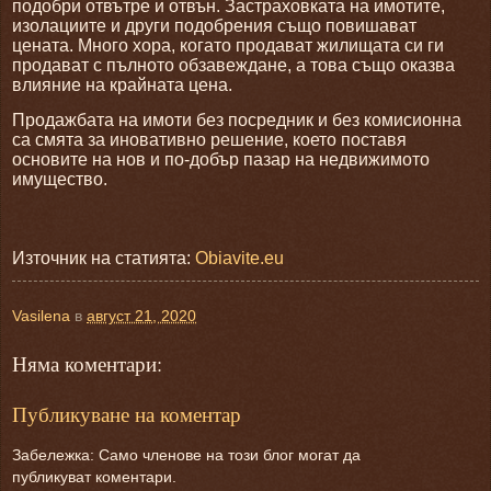
подобри отвътре и отвън. Застраховката на имотите,
изолациите и други подобрения също повишават
цената. Много хора, когато продават жилищата си ги
продават с пълното обзавеждане, а това също оказва
влияние на крайната цена.
Продажбата на имоти без посредник и без комисионна
са смята за иновативно решение, което поставя
основите на нов и по-добър пазар на недвижимото
имущество.
Източник на статията:
Obiavite.eu
Vasilena
в
август 21, 2020
Няма коментари:
Публикуване на коментар
Забележка: Само членове на този блог могат да
публикуват коментари.