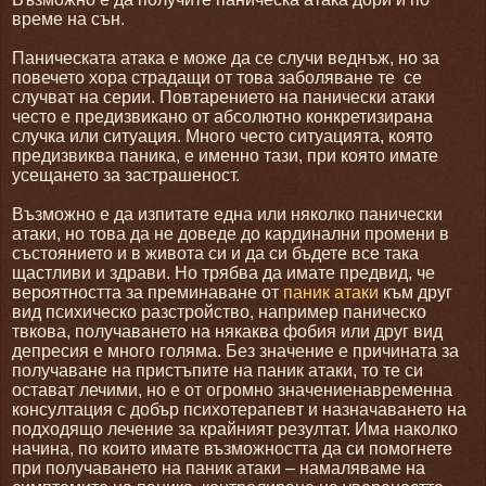
време на сън.
Паническата атака е може да се случи веднъж, но за
повечето хора страдащи от това заболяване те
се
случват на серии. Повтарението на панически атаки
често е предизвикано от абсолютно конкретизирана
случка или ситуация. Много често ситуацията, която
предизвиква паника, е именно тази, при която имате
усещането за застрашеност.
Възможно е да изпитате една или няколко панически
атаки, но това да не доведе до кардинални промени в
състоянието и в живота си и да си бъдете все така
щастливи и здрави. Но трябва да имате предвид, че
вероятността за преминаване от
паник атаки
към друг
вид психическо разстройство, например паническо
твкова, получаването на някаква фобия или друг вид
депресия е много голяма. Без значение е причината за
получаване на пристъпите на паник атаки, то те си
остават лечими, но е от огромно значениенавременна
консултация с добър психотерапевт и назначаването на
подходящо лечение за крайният резултат. Има наколко
начина, по които имате възможността да си помогнете
при получаването на паник атаки – намаляваме на