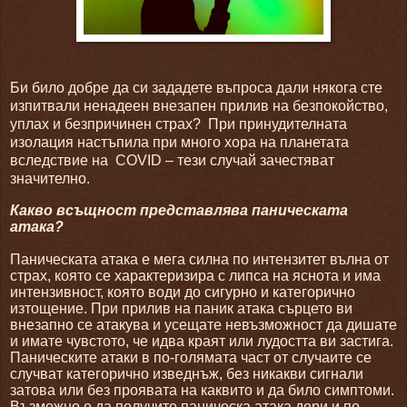
Би било добре да си зададете въпроса дали някога сте
изпитвали ненадеен внезапен прилив на безпокойство,
уплах и безпричинен страх?
При принудителната
изолация настъпила при много хора на планетата
вследствие на
COVID
– тези случай зачестяват
значително.
Какво всъщност представлява паническата
атака?
Паническата атака е мега силна по интензитет вълна от
страх, която се характеризира с липса на яснота и има
интензивност, която води до сигурно и категорично
изтощение. При прилив на паник атака сърцето ви
внезапно се атакува и усещате невъзможност да дишате
и имате чувстото, че идва краят или лудостта ви застига.
Паническите атаки в по-голямата част от случаите се
случват категорично изведнъж, без никакви сигнали
затова или без проявата на каквито и да било симптоми.
Възможно е да получите паническа атака дори и по