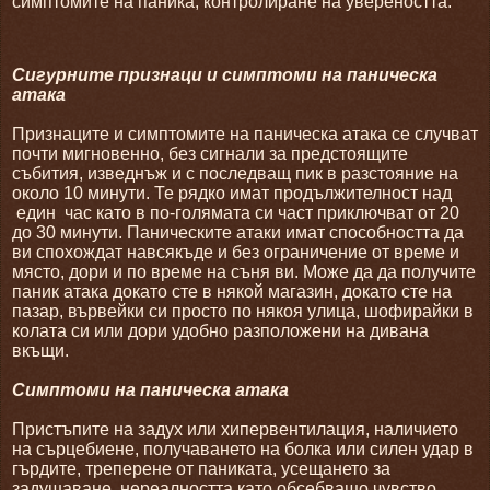
симптомите на паника, контролиране на увереността.
Сигурните признаци и симптоми на паническа
атака
Признаците и симптомите на паническа атака се случват
почти мигновенно, без сигнали за предстоящите
събития, изведнъж и с последващ пик в разстояние на
около 10 минути. Те рядко имат продължителност над
един
час като в по-голямата си част приключват от 20
до 30 минути. Паническите атаки имат способността да
ви спохождат навсякъде и без ограничение от време и
място, дори и по време на съня ви. Може да да получите
паник атака докато сте в някой магазин, докато сте на
пазар, вървейки си просто по някоя улица, шофирайки в
колата си или дори удобно разположени на дивана
вкъщи.
Симптоми на паническа атака
Пристъпите на задух или хипервентилация, наличието
на сърцебиене, получаването на болка или силен удар в
гърдите, треперене от паниката, усещането за
задушаване, нереалността като обсебващо чувство,