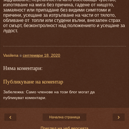
изпотяване на мига без причина, гадене от нищото,
замаяност или припадане без видими симптоми и
причини, усещане за изтръпване на части от тялото,
обливане от
топли или студени вълни, внезапен страх
от смърт, безконтролност над положението и усещане за
лудост.
Vasilena
в
септември 18, 2020
Няма коментари:
Публикуване на коментар
Забележка: Само членове на този блог могат да
публикуват коментари.
‹
›
Начална страница
Преглед на уеб версията