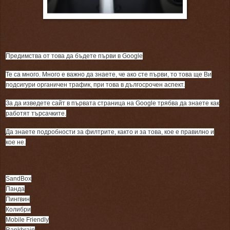
Предимства от това да бъдете първи в Google
Те са много. Много е важно да знаете, че ако сте първи, то това ще Ви
подсигури органичен трафик, при това в дългосрочен аспект.
За да изведете сайт в първата страница на Google трябва да знаете как
работят търсачките.
Да знаете подробности за филтрите, както и за това, кое е правилно и
кое не.
SandBox
Панда
Пингвин
Колибри
Mobile Friendly