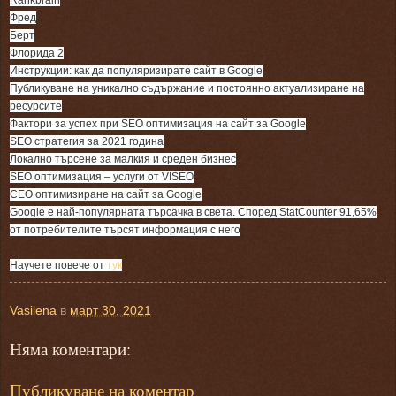
Rankbrain
Фред
Берт
Флорида 2
Инструкции: как да популяризирате сайт в Google
Публикуване на уникално съдържание и постоянно актуализиране на
ресурсите
Фактори за успех при SEO оптимизация на сайт за Google
SEO стратегия за 2021 година
Локално търсене за малкия и среден бизнес
SEO оптимизация – услуги от VISEO
СЕО оптимизиране на сайт за Google
Google е най-популярната търсачка в света. Според StatCounter 91,65%
от потребителите търсят информация с него
Научете повече от
тук
Vasilena
в
март 30, 2021
Няма коментари:
Публикуване на коментар