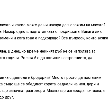
асата и какво може да ни накара да я сложим на масата?
. Номер едно в подготовката е покривката. Винаги ли е
замени и кога това е подходящо? Все въпроси, които всяка
ява
. В днешно време нейният ръб не се използва за
го години. Ролята й е да повиши настроението, да
ивка с дантели и бродерии? Много просто: да поставим
ка също ще се обединят хората, седнали на нея, дори и
о ще започнат разговори. Масата ще изглежда по-тясна, а
до друг.