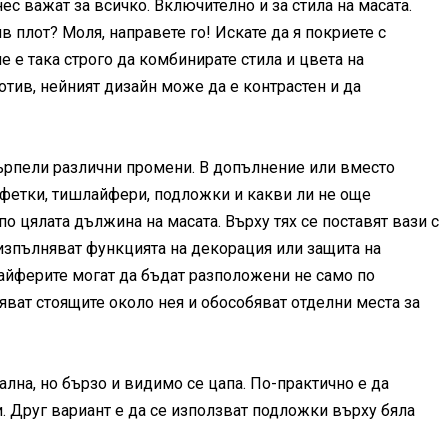
ес важат за всичко. Включително и за стила на масата.
в плот? Моля, направете го! Искате да я покриете с
 е така строго да комбинирате стила и цвета на
ротив, нейният дизайн може да е контрастен и да
ърпели различни промени. В допълнение или вместо
фетки, тишлайфери, подложки и какви ли не още
по цялата дължина на масата. Върху тях се поставят вази с
 изпълняват функцията на декорация или защита на
лайферите могат да бъдат разположени не само по
яват стоящите около нея и обособяват отделни места за
лна, но бързо и видимо се цапа. По-практично е да
. Друг вариант е да се използват подложки върху бяла