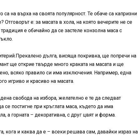
 са на върха на своята популярност. Те обаче са капризни
? Отговорът е: за масата в хола, на която вечерите не се
 традиция е обичайно да се застеле конзолна маса с
тъкло.
итерий.Прекалено дълга, висяща покривка, ще попречи на
иант ще открие твърде много краката на масата и ще
ено, всяко правило си има изключения. Например, една
го игриво и красиво на масата.
дена свобода на избора, желателно е те да следват
 се постигне при кръглата маса, където да има
а, а горната – декоративна, с друг цвят и форма.
а, кога и каква да е – всеки решава сам, давайки израз на