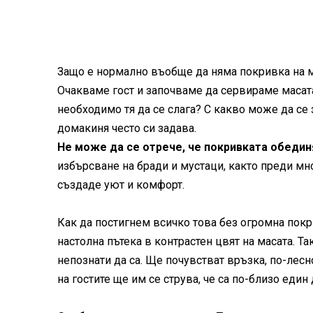
Защо е нормално въобще да няма покривка на м
Очакваме гост и започваме да сервираме масата
необходимо тя да се слага? С какво може да се 
домакиня често си задава.
Не може да се отрече, че покривката обедин
избърсване на бради и мустаци, както преди мно
създаде уют и комфорт.
Как да постигнем всичко това без огромна покр
настолна пътека в контрастен цвят на масата. Та
непознати да са. Ще почувстват връзка, по-лесн
на гостите ще им се струва, че са по-близо един 