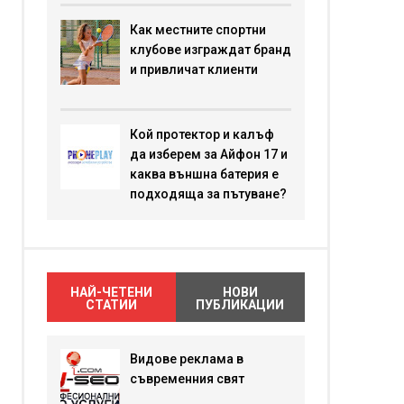
Как местните спортни
клубове изграждат бранд
и привличат клиенти
Кой протектор и калъф
да изберем за Айфон 17 и
каква външна батерия е
подходяща за пътуване?
НАЙ-ЧЕТЕНИ
НОВИ
СТАТИИ
ПУБЛИКАЦИИ
Видове реклама в
съвременния свят