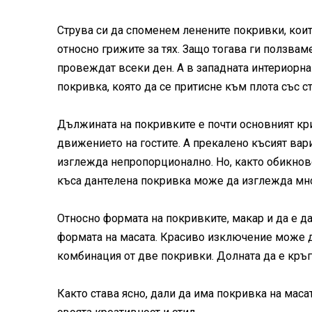
Струва си да споменем ленените покривки, които
относно грижите за тях. Защо тогава ги ползваме
провеждат всеки ден. А в западната интериорна
покривка, която да се притисне към плота със с
Дължината на покривките е почти основният кр
движението на гостите. А прекалено късият вар
изглежда непропорционално. Но, както обикнов
къса дантелена покривка може да изглежда мно
Относно формата на покривките, макар и да е да
формата на масата. Красиво изключение може да
комбинация от две покривки. Долната да е кръгл
Както става ясно, дали да има покривка на масат