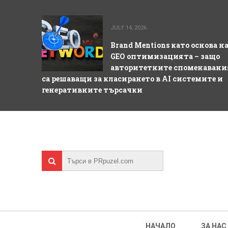
JULY 14, 2026
Brand Mentions като основа н
GEO оптимизацията – защо
авторитетните споменавани
са решаващи за класирането в AI системите и
генеративните търсачки
НАЧАЛО
ЗА НАС