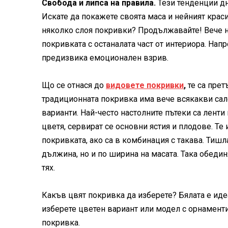
Свобода и липса на правила.
Тези тенденции дн
Искате да покажете своята маса и нейният краси
няколко слоя покривки? Продължавайте! Вече не
покривката с останалата част от интериора. Нап
предизвика емоционален взрив.
Що се отнася до
видовете покривки
,
те са прет
традиционната покривка има вече всякакви сал
варианти. Най-често настолните пътеки са ленти 
цветя, сервират се основни ястия и плодове. Те
покривката, ако са в комбинация с такава. Тиш
дължина, но и по ширина на масата. Така обедин
тях.
Какъв цвят покривка да изберете? Бялата е идеа
изберете цветен вариант или модел с орнаменти
покривка.