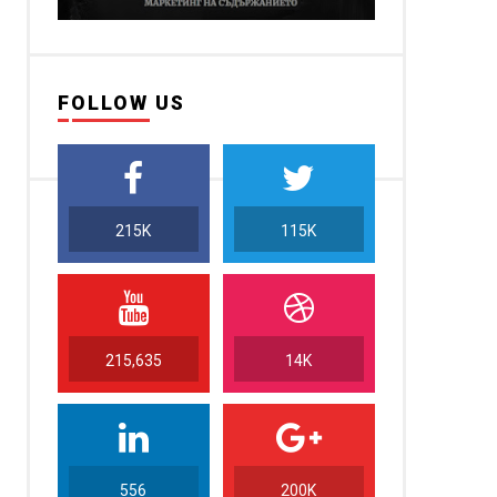
FOLLOW US
215K
115K
215,635
14K
556
200K