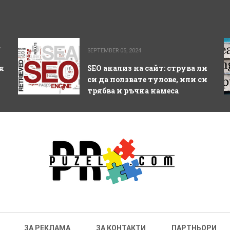
а
SEPTEMBER 05, 2024
я
SEO анализ на сайт: струва ли
си да ползвате тулове, или си
трябва и ръчна намеса
ЗА РЕКЛАМА
ЗА КОНТАКТИ
ПАРТНЬОРИ