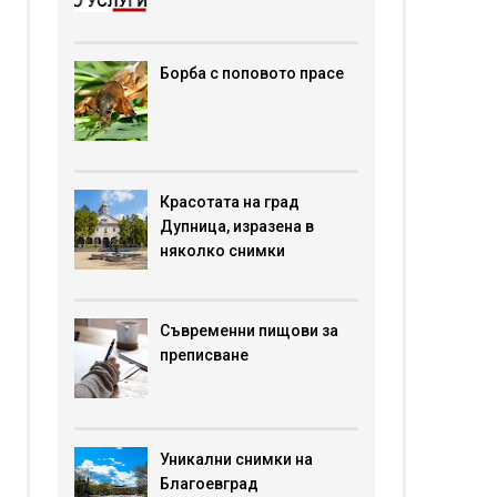
Борба с поповото прасе
Красотата на град
Дупница, изразена в
няколко снимки
Съвременни пищови за
преписване
Уникални снимки на
Благоевград