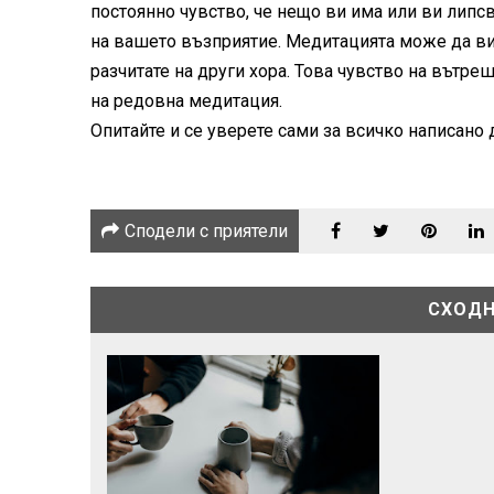
постоянно чувство, че нещо ви има или ви липсв
на вашето възприятие. Медитацията може да ви н
разчитате на други хора. Това чувство на вътре
на редовна медитация.
Опитайте и се уверете сами за всичко написано до
Сподели с приятели
СХОДН