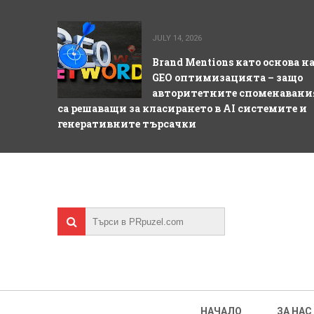
JULY 14, 2026
Brand Mentions като основа н
GEO оптимизацията – защо
авторитетните споменавани
са решаващи за класирането в AI системите и
генеративните търсачки
НАЧАЛО
ЗА НАС