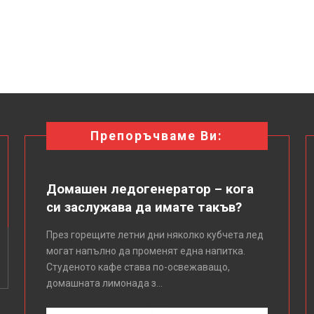
Препоръчваме Ви:
Домашен ледогенератор – кога
си заслужава да имате такъв?
През горещите летни дни няколко кубчета лед
могат напълно да променят една напитка.
Студеното кафе става по-освежаващо,
домашната лимонада з...