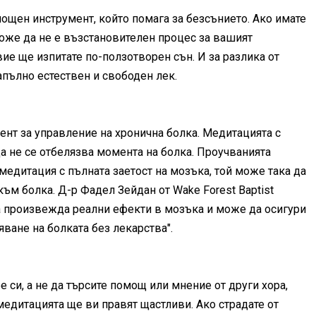
мощен инструмент, който помага за безсънието. Ако имате
може да не е възстановителен процес за вашият
ие ще изпитате по-ползотворен сън. И за разлика от
пълно естествен и свободен лек.
нт за управление на хронична болка. Медитацията с
а не се отбелязва момента на болка. Проучванията
 медитация с пълната заетост на мозъка, той може така да
към болка. Д-р Фадел Зейдан от Wake Forest Baptist
а произвежда реални ефекти в мозъка и може да осигури
яване на болката без лекарства".
 си, а не да търсите помощ или мнение от други хора,
медитацията ще ви правят щастливи. Ако страдате от