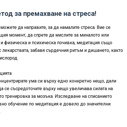
од за премахване на стреса!
можете да направите, за да намалите стреса. Вие се
ящия момент, да спрете да мислите за миналото или
о и физическа и психическа почивка, медитация също
с лекарствата, забавя сърдечния ритъм и дишането, както
ислород.
ацията
концентрирате ума си върху едно конкретно нещо, дали
, да се съсредоточите върху нещо увеличава силата на
ато тренировка за мозъка. Изследване на списанието
зивно обучение по медитация е довело до значителни
.