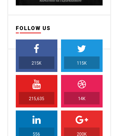
FOLLOW US
215K
115K
215,635
14K
556
200K