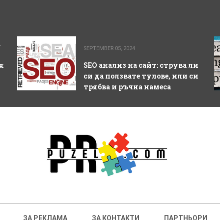
а
SEPTEMBER 05, 2024
я
SEO анализ на сайт: струва ли
си да ползвате тулове, или си
трябва и ръчна намеса
ЗА РЕКЛАМА
ЗА КОНТАКТИ
ПАРТНЬОРИ