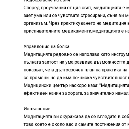
Според проучвания от цял свят, медитацията е 
зает ума или се чувствате стресирани, съня ви 
организъм. Чрез практикуването на медитация в
приспивателните медикаменти,медитацията е на
Управление на болка
Медитацията редовно се използва като инструме
пълната заетост на ума развива възможността д
показват, че в дългосрочен план на практика на
се промени, че да има по-ниска чувствителност 
Медицински център наскоро каза: "Медитацият
ефективен начин за хората, за значително намал
Изпълнение
Медитацията ви окуражава да се вгледате в себе
това което е около вас и самите постижения от 