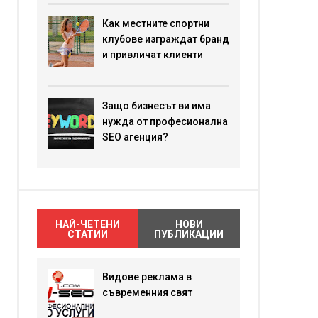
Как местните спортни
клубове изграждат бранд
и привличат клиенти
Защо бизнесът ви има
нужда от професионална
SEO агенция?
НАЙ-ЧЕТЕНИ
НОВИ
СТАТИИ
ПУБЛИКАЦИИ
Видове реклама в
съвременния свят