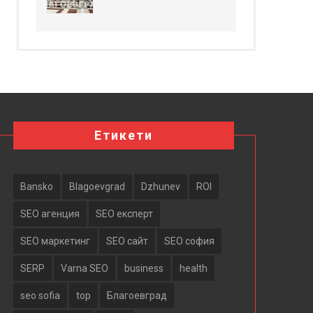
Етикети
Bansko
Blagoevgrad
Dzhunev
ROI
SEO агенция
SEO експерт
SEO маркетинг
SEO сайт
SEO софия
SERP
Varna SEO
business
health
seo sofia
top
Благоевград