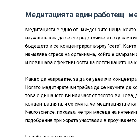
Медитацията един работещ мет
Медитацията е едно от най-добрите неща, които 
научавате как да се съсредоточите върху насто
бъдещето и се концентрират върху "сега". Какт
намалява стреса на организма, който е свързан 
и повишава ефективността на поглъщането на к
Какво да направите, за да се увеличи концентр
Когато медитирате ви трябва да се научите да 
това е дишането ви или част от тялото ви. Това
концентрацията, и се смята, че медитацията е к
Neuroscience, показва, че три месеца на интен
подобрения при хората участвали в проучването
Подобряване на съня