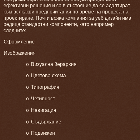
ефективни решения и са в състояние да се адаптират
към всякакви предпочитания по време на процеса на
проектиране. Почти всяка компания за уеб дизайн има
редица стандартни компоненти, като например
следните:
Оформление
Изображения
Визуална йерархия
o
Цветова схема
o
Типография
o
Четивност
o
Навигация
o
Съдържание
o
Подвижен
o