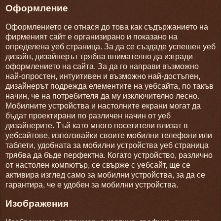
Оформление
Оформлението се отнася до това как съдържанието на
фирменият сайт е организирано и показано на
определена уеб страница. За да се създаде успешен уеб
дизайн, дизайнерът трябва внимателно да изгради
оформлението на сайта. За да го направи възможно
най-опростен, интуитивен и възможно най-достъпен,
дизайнерът подрежда елементите на уебсайта, по такъв
начин, че на потребителя да му изключително лесно.
Мобилните устройства и настолните екрани могат да
бъдат проектирани по различен начин от уеб
дизайнерите. Тъй като много посетители влизат в
уебсайтове, използвайки своите мобилни телефони или
таблети, удобната за мобилни устройства уеб страница
трябва да бъде перфектна. Когато устройство, различно
от настолен компютър, се свърже с уебсайт, ще се
активира изглед само за мобилни устройства, за да се
гарантира, че е удобен за мобилни устройства.
Изображения