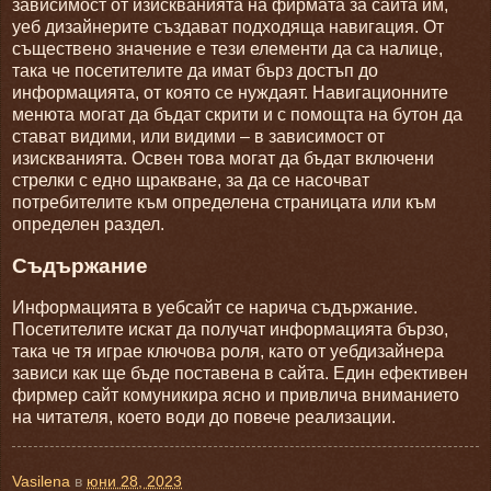
зависимост от изискванията на фирмата за сайта им,
уеб
дизайнерите създават подходяща навигация. От
съществено значение е тези елементи да са налице,
така че посетителите да имат бърз достъп до
информацията, от която се нуждаят. Навигационните
менюта могат да бъдат скрити и с помощта на бутон да
стават видими, или видими – в зависимост от
изискванията. Освен това могат да бъдат включени
стрелки с едно щракване, за да се насочват
потребителите към определена страницата или към
определен раздел.
Съдържание
Информацията в уебсайт се нарича съдържание.
Посетителите искат да получат информацията бързо,
така че тя играе ключова роля, като от уебдизайнера
зависи как ще бъде поставена в сайта. Един ефективен
фирмер сайт комуникира ясно и привлича вниманието
на читателя, което води до повече реализации.
Vasilena
в
юни 28, 2023