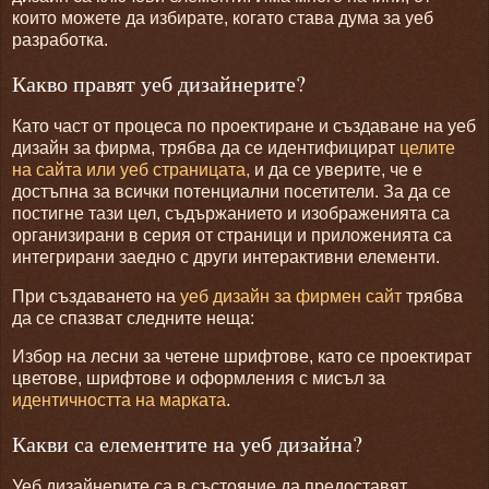
които можете да избирате, когато става дума за уеб
разработка.
Какво правят уеб дизайнерите?
Като част от процеса по проектиране и създаване на уеб
дизайн за фирма, трябва да се идентифицират
целите
на сайта или уеб страницата,
и да се уверите, че е
достъпна за всички потенциални посетители.
За да се
постигне тази цел, съдържанието и изображенията са
организирани в серия от страници и приложенията са
интегрирани заедно с други интерактивни елементи.
При създаването на
уеб дизайн за фирмен сайт
трябва
да се спазват следните неща:
Избор на лесни за четене шрифтове, като се проектират
цветове, шрифтове и оформления с мисъл за
идентичността на марката
.
Какви са елементите на уеб дизайна?
Уеб дизайнерите са в състояние да предоставят