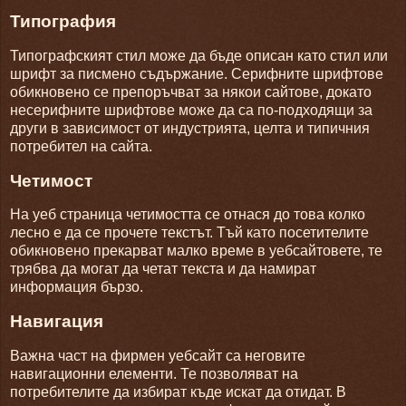
Типография
Типографският стил може да бъде описан като стил или
шрифт за писмено съдържание. Серифните шрифтове
обикновено се препоръчват за някои сайтове, докато
несерифните шрифтове може да са по-подходящи за
други в зависимост от индустрията, целта и типичния
потребител на сайта.
Четимост
На уеб страница четимостта се отнася до това колко
лесно е да се прочете текстът. Тъй като посетителите
обикновено прекарват малко време в уебсайтовете, те
трябва да могат да четат текста и да намират
информация бързо.
Навигация
Важна част на фирмен уебсайт са неговите
навигационни елементи. Те позволяват на
потребителите да избират къде искат да отидат. В