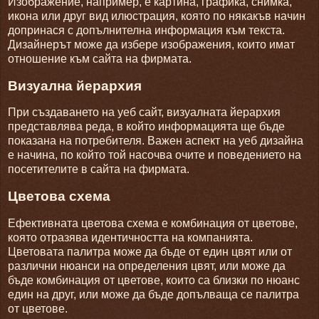
Изображение, например, е картина, графика, снимка,
икона или друг вид илюстрация, която по някакъв начин
допринася с допълнителна информация към текста.
Дизайнерът може да избере изображения, които имат
отношение към сайта на фирмата.
Визуална йерархия
При създаването на уеб сайт, визуалната йерархия
представлява реда, в който информацията ще бъде
показана на потребителя. Важен аспект на уеб дизайна
е начина, по който той насочва очите и поведението на
посетителите в сайта на фирмата.
Цветова схема
Ефективната цветова схема е комбинация от цветове,
която отразява идентичността на компанията.
Цветовата палитра може да бъде от един цвят или от
различни нюанси на определения цвят, или може да
бъде комбинация от цветове, които са близки по нюанс
един на друг, или може да бъде допълваща се палитра
от цветове.