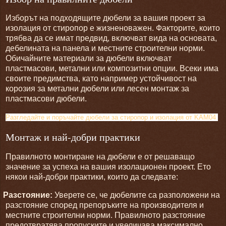
Изборът на подходящите дюбели за вашия проект за
изолация от стиропор е жизненоважен. Факторите, които
трябва да се имат предвид, включват вида на основата,
дебелината на панела и местните строителни норми.
Обичайните материали за дюбели включват
пластмасови, метални или композитни опции. Всеки има
своите предимства, като например устойчивост на
корозия за метални дюбели или лесен монтаж за
пластмасови дюбели.
Разгледайте и поръчайте дюбели за стиропор и изолация от KAM04
.
Монтаж и най-добри практики
Правилното монтиране на дюбели е от решаващо
значение за успеха на вашия изолационен проект. Ето
някои най-добри практики, които да следвате:
Разстояние:
Уверете се, че дюбелите са разположени на
разстояние според препоръките на производителя и
местните строителни норми. Правилното разстояние
предотвратява пропуските и увеличава максимално