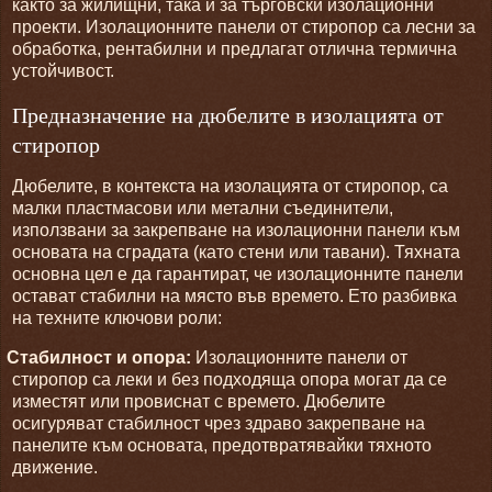
както за жилищни, така и за търговски изолационни
проекти. Изолационните панели от стиропор са лесни за
обработка, рентабилни и предлагат отлична термична
устойчивост.
Предназначение на дюбелите в изолацията от
стиропор
Дюбелите, в контекста на изолацията от стиропор, са
малки пластмасови или метални съединители,
използвани за закрепване на изолационни панели към
основата на сградата (като стени или тавани). Тяхната
основна цел е да гарантират, че изолационните панели
остават стабилни на място във времето. Ето разбивка
на техните ключови роли:
Стабилност и опора:
Изолационните панели от
стиропор са леки и без подходяща опора могат да се
изместят или провиснат с времето. Дюбелите
осигуряват стабилност чрез здраво закрепване на
панелите към основата, предотвратявайки тяхното
движение.