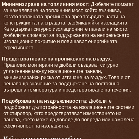
Минимизиране на топлинния мост:
Дюбелите помагат
за намаляване на топлинния мост, който възниква,
когато топлината преминава през твърдите части на
конструкцията на сградата, заобикаляйки изолацията.
Като държат сигурно изолационните панели на място,
дюбелите спомагат за поддържането на непрекъснато
изолационно покритие и повишават енергийната
ефективност.
Предотвратяване на проникване на въздух:
Правилно монтираните дюбели създават сигурно
уплътнение между изолационните панели,
минимизирайки риска от изтичане на въздух. Това е от
решаващо значение за поддържане на постоянна
вътрешна температура и предотвратяване на течения.
Подобряване на издръжливостта:
Дюбелите
подобряват дълготрайността на изолационните системи
от стиропор, като предотвратяват изместването на
панела, което може да доведе до повреда или намалена
ефективност на изолацията.
Избор на правилните дюбели