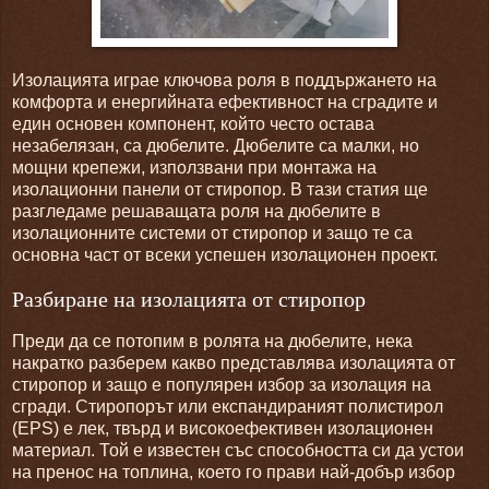
Изолацията играе ключова роля в поддържането на
комфорта и енергийната ефективност на сградите и
един основен компонент, който често остава
незабелязан, са дюбелите. Дюбелите са малки, но
мощни крепежи, използвани при монтажа на
изолационни панели от стиропор. В тази статия ще
разгледаме решаващата роля на дюбелите в
изолационните системи от стиропор и защо те са
основна част от всеки успешен изолационен проект.
Разбиране на изолацията от стиропор
Преди да се потопим в ролята на дюбелите, нека
накратко разберем какво представлява изолацията от
стиропор и защо е популярен избор за изолация на
сгради. Стиропорът или експандираният полистирол
(EPS) е лек, твърд и високоефективен изолационен
материал. Той е известен със способността си да устои
на пренос на топлина, което го прави най-добър избор