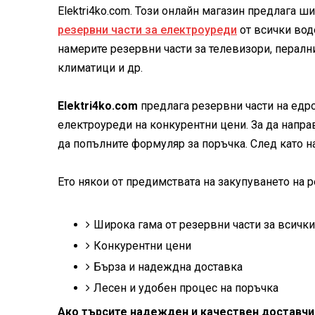
Еlektri4ko.com. Този онлайн магазин предлага ш
резервни части за електроуреди
от всички вод
намерите резервни части за телевизори, перал
климатици и др.
Elektri4ko.com
предлага резервни части на едро
електроуреди на конкурентни цени. За да направ
да попълните формуляр за поръчка. След като н
Ето някои от предимствата на закупуването на ре
Широка гама от резервни части за всичк
Конкурентни цени
Бърза и надеждна доставка
Лесен и удобен процес на поръчка
Ако търсите надежден и качествен доставчик