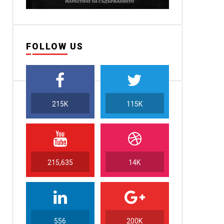
FOLLOW US
215K
115K
215,635
14K
556
200K