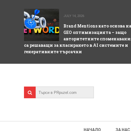
JULY 14, 2026
Brand Mentions като основа н
GEO оптимизацията – защо
авторитетните споменавани
са решаващи за класирането в AI системите и
генеративните търсачки
НАЧАЛО
ЗА НАС