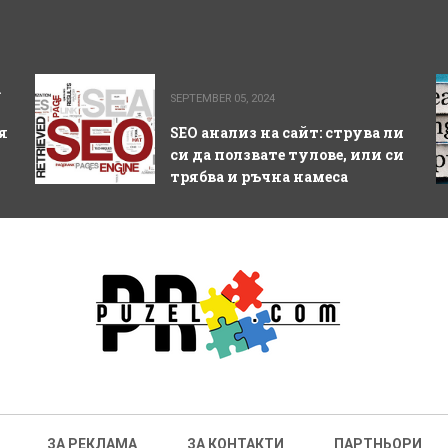
а
SEPTEMBER 05, 2024
я
SEO анализ на сайт: струва ли
си да ползвате тулове, или си
трябва и ръчна намеса
ЗА РЕКЛАМА
ЗА КОНТАКТИ
ПАРТНЬОРИ