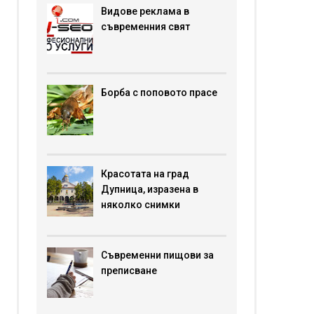
Видове реклама в
съвременния свят
Борба с поповото прасе
Красотата на град
Дупница, изразена в
няколко снимки
Съвременни пищови за
преписване