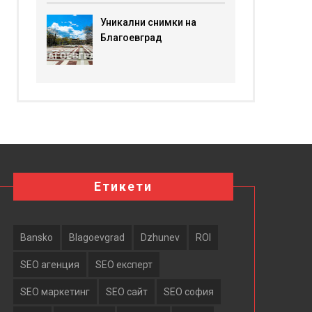
Уникални снимки на
Благоевград
Етикети
Bansko
Blagoevgrad
Dzhunev
ROI
SEO агенция
SEO експерт
SEO маркетинг
SEO сайт
SEO софия