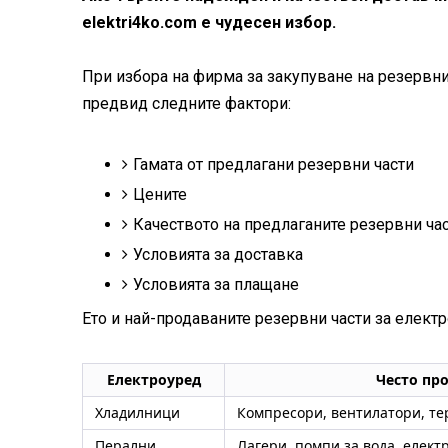
elektri4ko.com е чудесен избор.
При избора на фирма за закупуване на резервни
предвид следните фактори:
Гамата от предлагани резервни части
Цените
Качеството на предлаганите резервни ча
Условията за доставка
Условията за плащане
Ето и най-продаваните резервни части за елект
Електроуред
Често пр
Хладилници
Компресори, вентилатори, те
Перални
Лагери, помпи за вода, елек