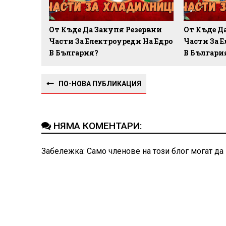
От Къде Да Закупя Резервни
От Къде Д
Части За Електроуреди На Едро
Части За 
В България?
В Българи
ПО-НОВА ПУБЛИКАЦИЯ
НЯМА КОМЕНТАРИ:
Забележка: Само членове на този блог могат да