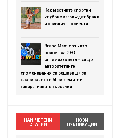
Как местните спортни
клубове изграждат бранд
и привличат клиенти
Brand Mentions като
основа на GEO
оптимизацията – защо
авторитетните
споменавания са решаващи за
класирането в AI системите и
генеративните търсачки
НАЙ-ЧЕТЕНИ
НОВИ
СТАТИИ
ПУБЛИКАЦИИ