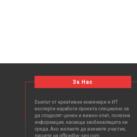
За Нас
Екипът от креативни инженери и ИТ
експерти изработи проекта специално за
да споделят ценен и важен опит, полезна
информация, касаеща заобикалящата ни
среда. Ако желаете да вземете участие,
пишете на office@w-seo.com.