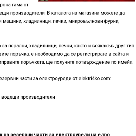
ирока гама от
ещи производители. В каталога на магазина можете да
ни машини, хладилници, печки, микровълнови фурни,
 за перални, хладилници, печки, както и всякакъв друг тип
ите поръчка, е необходимо да се регистрирате в сайта и
аправите поръчката, ще получите потвърждение по имейл.
зервни части за електроуреди от elektri4ko.com:
и водещи производители
 на резервни части за електроуреди на едро,