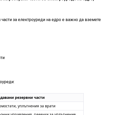
 части за електроуреди на едро е важно да вземете
сти
роуреди:
одавани резервни части
рмостати, уплътнения за врати
тронни управления, гумички за уплътнение