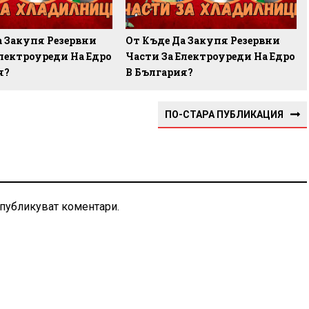
а Закупя Резервни
От Къде Да Закупя Резервни
Електроуреди На Едро
Части За Електроуреди На Едро
я?
В България?
ПО-СТАРА ПУБЛИКАЦИЯ
 публикуват коментари.