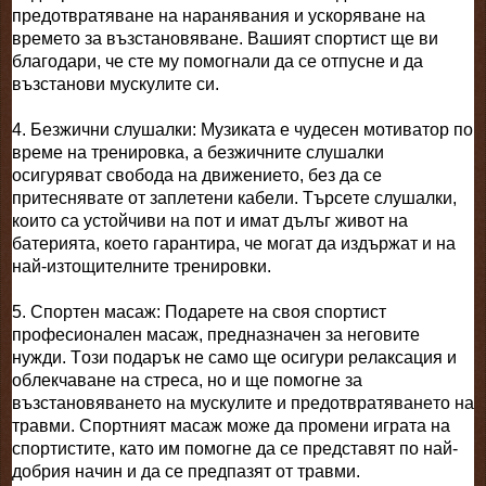
предотвратяване на наранявания и ускоряване на
времето за възстановяване. Вашият спортист ще ви
благодари, че сте му помогнали да се отпусне и да
възстанови мускулите си.
4. Безжични слушалки: Музиката е чудесен мотиватор по
време на тренировка, а безжичните слушалки
осигуряват свобода на движението, без да се
притеснявате от заплетени кабели. Търсете слушалки,
които са устойчиви на пот и имат дълъг живот на
батерията, което гарантира, че могат да издържат и на
най-изтощителните тренировки.
5. Спортен масаж: Подарете на своя спортист
професионален масаж, предназначен за неговите
нужди. Този подарък не само ще осигури релаксация и
облекчаване на стреса, но и ще помогне за
възстановяването на мускулите и предотвратяването на
травми. Спортният масаж може да промени играта на
спортистите, като им помогне да се представят по най-
добрия начин и да се предпазят от травми.