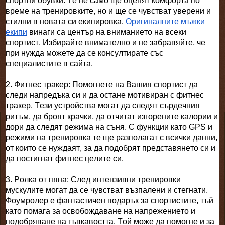
спортни обувки. Те не само ще оценят комфорта по
време на тренировките, но и ще се чувстват уверени и
стилни в новата си екипировка.
Оригиналните мъжки
екипи
винаги са център на вниманието на всеки
спортист. Избирайте внимателно и не забравяйте, че
при нужда можете да се консултирате със
специалистите в сайта.
2. Фитнес тракер: Помогнете на Вашия спортист да
следи напредъка си и да остане мотивиран с фитнес
тракер. Тези устройства могат да следят сърдечния
ритъм, да броят крачки, да отчитат изгорените калории и
дори да следят режима на съня. С функции като GPS и
режими на тренировка те ще разполагат с всички данни,
от които се нуждаят, за да подобрят представянето си и
да постигнат фитнес целите си.
3. Ролка от пяна: След интензивни тренировки
мускулите могат да се чувстват възпалени и стегнати.
Фоумролер е фантастичен подарък за спортистите, тъй
като помага за освобождаване на напрежението и
подобряване на гъвкавостта. Той може да помогне и за