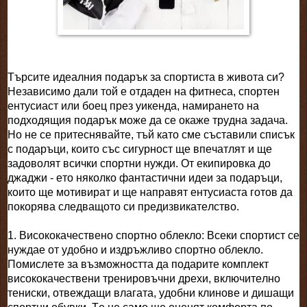
Търсите идеалния подарък за спортиста в живота си?
Независимо дали той е отдаден на фитнеса, спортен
ентусиаст или боец през уикенда, намирането на
подходящия подарък може да се окаже трудна задача.
Но не се притеснявайте, тъй като сме съставили списък
с подаръци, които със сигурност ще впечатлят и ще
задоволят всички спортни нужди. От екипировка до
джаджи - ето няколко фантастични идеи за подаръци,
които ще мотивират и ще направят ентусиаста готов да
покорява следващото си предизвикателство.
1. Висококачествено спортно облекло: Всеки спортист се
нуждае от удобно и издръжливо спортно облекло.
Помислете за възможността да подарите комплект
висококачествени тренировъчни дрехи, включително
тениски, отвеждащи влагата, удобни клинове и дишащи