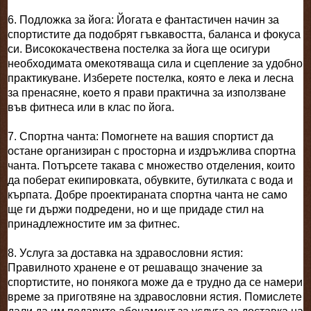
6. Подложка за йога: Йогата е фантастичен начин за
спортистите да подобрят гъвкавостта, баланса и фокуса
си. Висококачествена постелка за йога ще осигури
необходимата омекотяваща сила и сцепление за удобно
практикуване. Изберете постелка, която е лека и лесна
за пренасяне, което я прави практична за използване
във фитнеса или в клас по йога.
7. Спортна чанта: Помогнете на вашия спортист да
остане организиран с просторна и издръжлива спортна
чанта. Потърсете такава с множество отделения, които
да поберат екипировката, обувките, бутилката с вода и
кърпата. Добре проектираната спортна чанта не само
ще ги държи подредени, но и ще придаде стил на
принадлежностите им за фитнес.
8. Услуга за доставка на здравословни ястия:
Правилното хранене е от решаващо значение за
спортистите, но понякога може да е трудно да се намери
време за приготвяне на здравословни ястия. Помислете