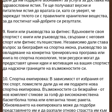
дали да им подарите абонамент за услуга за доставка на
здравословни ястия. Те ще получават вкусни и
питателни ястия до вратата си, като се уверят, че
зареждат тялото си с правилните хранителни вещества,
за да постигнат най-добрите си резултати.
9. Книги или ръководства за фитнес: Вдъхновете своя
спортист с книги или ръководства, свързани с неговия
спорт или фитнес пътешествие. Независимо дали става
въпрос за биография на спортна икона, ръководство за
овладяване на конкретна тренировъчна програма или
книга по спортна психология, тези ресурси могат да
предоставят ценни идеи и мотивация на вашия спортист
да надскочи границите на възможностите си.
10. Спортна екипировка: В зависимост от избрания от
тях спорт, помислете дали да не им подарите нова
спортна екипировка. Възможностите са безкрайни - от
нов комплект стикове за голф до висококачествена
баскетболна топка или елегантна тенис ракета.
Обновяването на екипировката може да подобри
представянето им и да разпали отново страстта им към