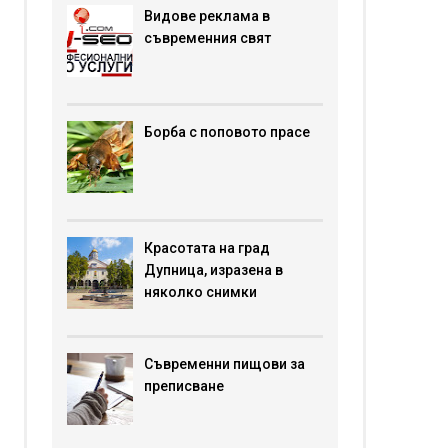
Видове реклама в
съвременния свят
Борба с поповото прасе
Красотата на град
Дупница, изразена в
няколко снимки
Съвременни пищови за
преписване