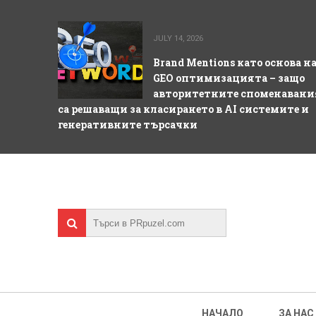
JULY 14, 2026
Brand Mentions като основа н
GEO оптимизацията – защо
авторитетните споменавани
са решаващи за класирането в AI системите и
генеративните търсачки
НАЧАЛО
ЗА НАС