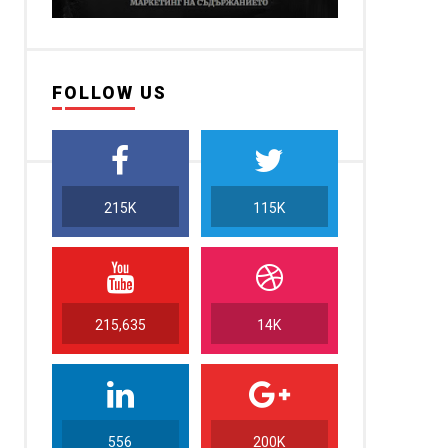
FOLLOW US
215K
115K
215,635
14K
556
200K