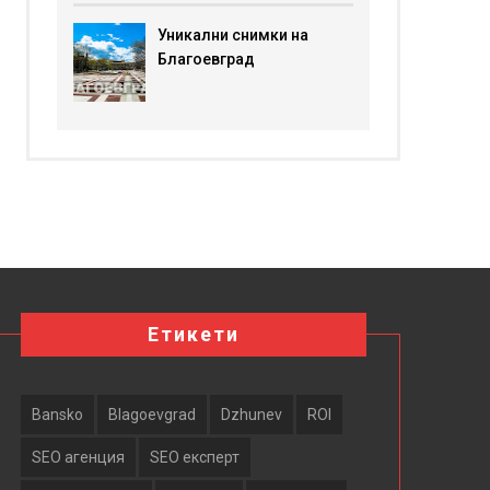
Уникални снимки на
Благоевград
Етикети
Bansko
Blagoevgrad
Dzhunev
ROI
SEO агенция
SEO експерт