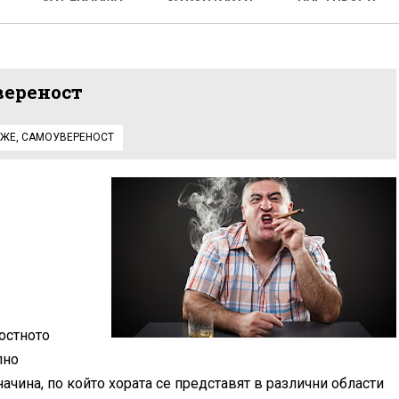
вереност
ЖЕ
,
САМОУВЕРЕНОСТ
остното
лно
ачина, по който хората се представят в различни области