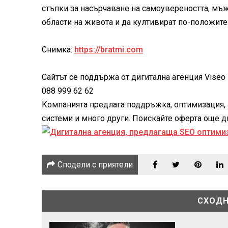
стъпки за насърчаване на самоувереността, мъж
области на живота и да култивират по-положител
Снимка:
https://bratmi.com
Сайтът се поддържа от дигитална агенция Viseo -
088 999 62 62
Компанията предлага поддръжка, оптимизация, 
системи и много други. Поискайте оферта още дне
Сподели с приятели
СХОДН