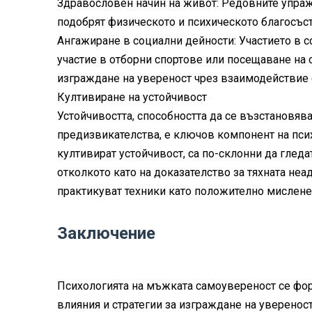
Здравословен начин на живот: Редовните упражн
подобрят физическото и психическото благосъст
Ангажиране в социални дейности: Участието в 
участие в отборни спортове или посещаване на
изграждане на увереност чрез взаимодействие с
Култивиране на устойчивост
Устойчивостта, способността да се възстановяв
предизвикателства, е ключов компонент на пси
култивират устойчивост, са по-склонни да гледа
отколкото като на доказателство за тяхната неа
практикуват техники като положително мислене,
Заключение
Психологията на мъжката самоувереност се фо
влияния и стратегии за изграждане на уверенос