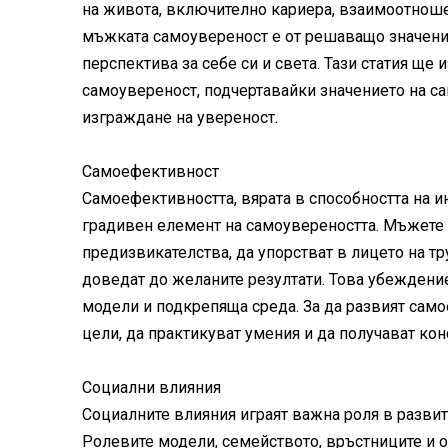
на живота, включително кариера, взаимоотношен
мъжката самоувереност е от решаващо значение
перспектива за себе си и света. Тази статия ще
самоувереност, подчертавайки значението на са
изграждане на увереност.
Самоефективност
Самоефективността, вярата в способността на и
градивен елемент на самоувереността. Мъжете 
предизвикателства, да упорстват в лицето на тр
доведат до желаните резултати. Това убеждение
модели и подкрепяща среда. За да развият само
цели, да практикуват умения и да получават кон
Социални влияния
Социалните влияния играят важна роля в разви
Ролевите модели, семейството, връстниците и 