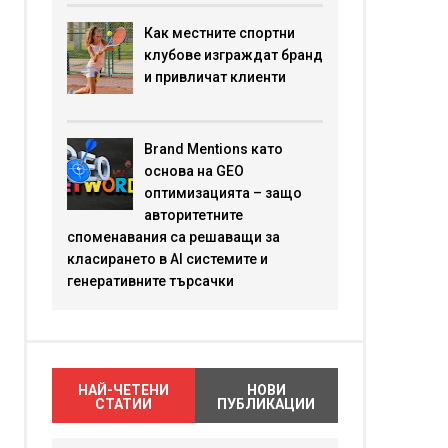
Как местните спортни
клубове изграждат бранд
и привличат клиенти
Brand Mentions като
основа на GEO
оптимизацията – защо
авторитетните
споменавания са решаващи за
класирането в AI системите и
генеративните търсачки
НАЙ-ЧЕТЕНИ
НОВИ
СТАТИИ
ПУБЛИКАЦИИ