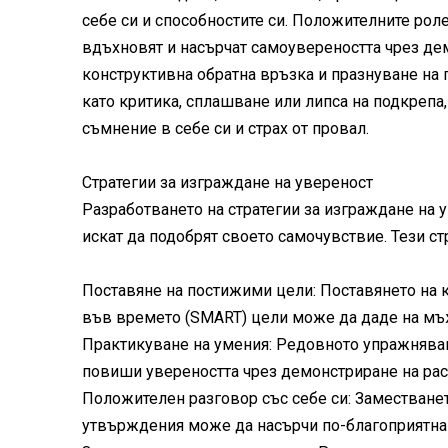
себе си и способностите си. Положителните роле
вдъхновят и насърчат самоувереността чрез де
конструктивна обратна връзка и празнуване на 
като критика, сплашване или липса на подкрепа
съмнение в себе си и страх от провал.
Стратегии за изграждане на увереност
Разработването на стратегии за изграждане на 
искат да подобрят своето самочувствие. Тези ст
Поставяне на постижими цели: Поставянето на 
във времето (SMART) цели може да даде на мъж
Практикуване на умения: Редовното упражняван
повиши увереността чрез демонстриране на рас
Положителен разговор със себе си: Заместване
утвърждения може да насърчи по-благоприятна 