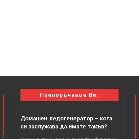
Препоръчваме Ви:
Домашен ледогенератор – кога
си заслужава да имате такъв?
През горещите летни дни няколко кубчета лед