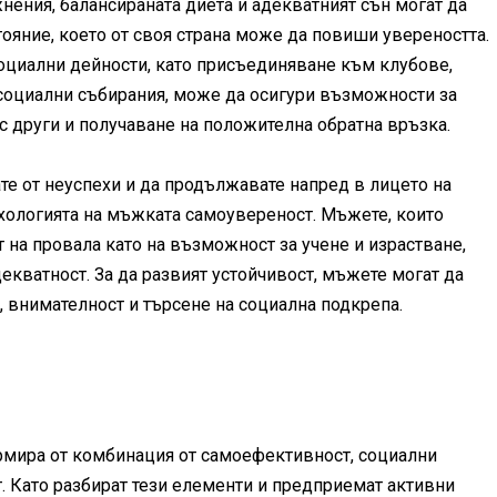
ения, балансираната диета и адекватният сън могат да
ояние, което от своя страна може да повиши увереността.
социални дейности, като присъединяване към клубове,
 социални събирания, може да осигури възможности за
 други и получаване на положителна обратна връзка.
ате от неуспехи и да продължавате напред в лицето на
хологията на мъжката самоувереност. Мъжете, които
т на провала като на възможност за учене и израстване,
декватност. За да развият устойчивост, мъжете могат да
 внимателност и търсене на социална подкрепа.
рмира от комбинация от самоефективност, социални
т. Като разбират тези елементи и предприемат активни