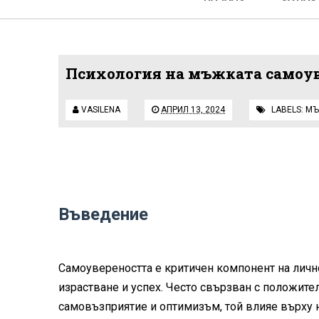
Психология на мъжката самоу
VASILENA
АПРИЛ 13, 2024
LABELS:
МЪ
Въведение
Самоувереността е критичен компонент на личн
израстване и успех. Често свързван с положите
самовъзприятие и оптимизъм, той влияе върху н