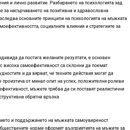
ия и лично развитие. Разбирането на психологията зад
 за насърчаването на позитивна и здравословна
 изследва основните принципи на психологията на мъжката
моефективността, социалните влияния и стратегиите за
ндивида да постига желаните резултати, е основен
с висока самоефективност са склонни да поемат
удностите и да вярват, че техните действия могат да
 произтича от минал опит на успех, положителни ролеви
ефективност, мъжете трябва да си поставят реалистични
структивна обратна връзка.
тието и поддържането на мъжката самоувереност.
обществените норми оформят възприятията на мъжете за