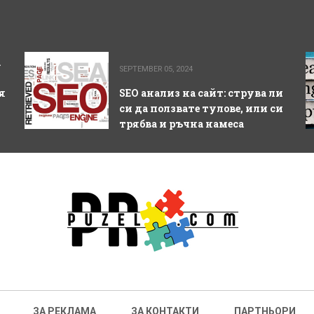
а
SEPTEMBER 05, 2024
я
SEO анализ на сайт: струва ли
си да ползвате тулове, или си
трябва и ръчна намеса
ЗА РЕКЛАМА
ЗА КОНТАКТИ
ПАРТНЬОРИ