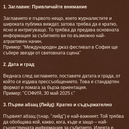
1. Заглавие: Привличайте внимание
Заглавието е първото нещо, което журналистите и
широката публика виждат, затова трябва да е кратко,
ясно и интригуващо. То трябва да предава основната
информация за събитието ви по възможно най-
атрактивен начин.
Пример: "Международен джаз фестивал в София ще
събере звезди от световната сцена"
2. Дата и град
Веднага след заглавието, поставете датата и града, от
който се издава прессъобщението. Това е стандартен
формат и помага за бърза ориентация.
Пример: "СОФИЯ, 30 май 2025 г."
3. Първи абзац (Лийд): Кратко и съдържателно
Първият абзац (т.нар. "лийд") е най-важният. Той трябва
да обобщава кой, какво, кога, къде и защо – най-
съществената информация за събитието. Идеята е,