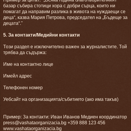
базар събира стотици хора с добри сърца, които ни
помагат да направим разлика в живота на нуждаещи се
деца“, казва Мария Петрова, председател на „Бъдеще за
децата“."
5. За контакти/Медийни контакти
Този раздел е изключително важен за журналистите. Той
трябва да съдържа:
Име на контактно лице
Имейл адрес
Телефонен номер
Уебсайт на организацията/събитието (ако има такъв)
Пример: За контакти: Иван Иванов Медиен координатор
press@vashataorganizacia.bg +359 888 123 456
www.vashataorganizacia.bg