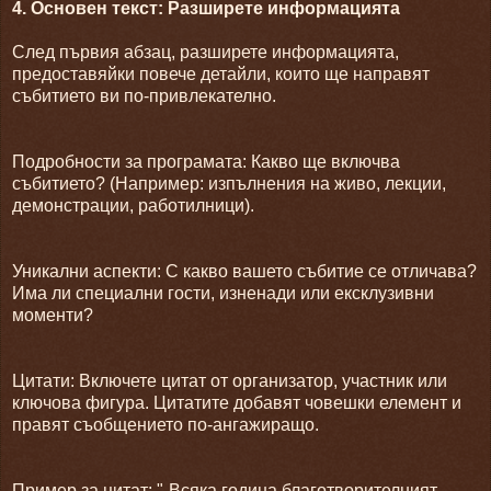
4. Основен текст: Разширете информацията
След първия абзац, разширете информацията,
предоставяйки повече детайли, които ще направят
събитието ви по-привлекателно.
Подробности за програмата: Какво ще включва
събитието? (Например: изпълнения на живо, лекции,
демонстрации, работилници).
Уникални аспекти: С какво вашето събитие се отличава?
Има ли специални гости, изненади или ексклузивни
моменти?
Цитати: Включете цитат от организатор, участник или
ключова фигура. Цитатите добавят човешки елемент и
правят съобщението по-ангажиращо.
Пример за цитат: "„Всяка година благотворителният