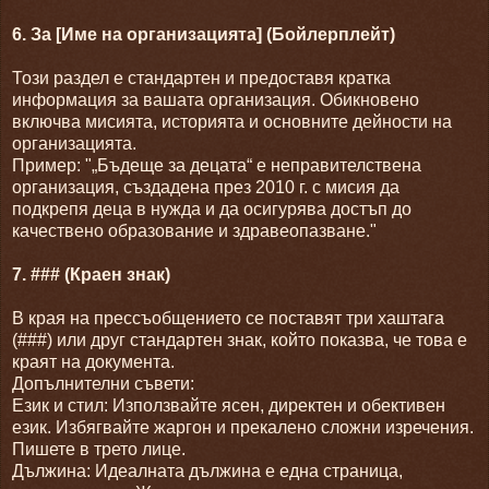
6. За [Име на организацията] (Бойлерплейт)
Този раздел е стандартен и предоставя кратка
информация за вашата организация. Обикновено
включва мисията, историята и основните дейности на
организацията.
Пример: "„Бъдеще за децата“ е неправителствена
организация, създадена през 2010 г. с мисия да
подкрепя деца в нужда и да осигурява достъп до
качествено образование и здравеопазване."
7. ### (Краен знак)
В края на прессъобщението се поставят три хаштага
(###) или друг стандартен знак, който показва, че това е
краят на документа.
Допълнителни съвети:
Език и стил: Използвайте ясен, директен и обективен
език. Избягвайте жаргон и прекалено сложни изречения.
Пишете в трето лице.
Дължина: Идеалната дължина е една страница,