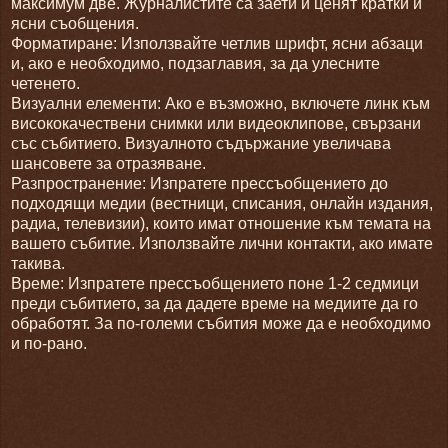
максимум две. Журналистите са заети и ценят кратки и
ясни съобщения.
Форматиране: Използвайте четлив шрифт, ясни абзаци
и, ако е необходимо, подзаглавия, за да улесните
четенето.
Визуални елементи: Ако е възможно, включете линк към
висококачествени снимки или видеоклипове, свързани
със събитието. Визуалното съдържание увеличава
шансовете за отразяване.
Разпространение: Изпратете прессъобщението до
подходящи медии (вестници, списания, онлайн издания,
радиа, телевизии), които имат отношение към темата на
вашето събитие. Използвайте лични контакти, ако имате
такива.
Време: Изпратете прессъобщението поне 1-2 седмици
преди събитието, за да дадете време на медиите да го
обработят. За по-големи събития може да е необходимо
и по-рано.