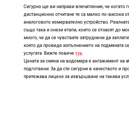
Сигурно ще ви направи впечатление, че когато 
дистанционно отчитане те са малко по-високи от
аналоговото измервателно устройство. Реалната
също така и онези етапи, които се отнасят до мо
много, че да се чувствате затруднени да заплат
която да проведе изпълнението на подмяната се
услугата.
Вижте повече
тук
.
Цената за смяна на водомера е ангажимент на або
подготвени. За да сте сигурни в качеството и п
притежава лиценз за извършване на такива усл