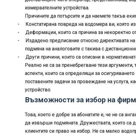
измервателните устройства.
Причините да потърсите и да наемете такъв екип
-
Констатирана повреда на водомера ви, която из
-
Деформации, които са причина за некоректно от
-
Издадено предписание относно директивата на 
подмяна на аналоговите с такива с дистанционн
-
Други причини, които са описани в нормативнат
Реално не са за пренебрегване тези аргументи, 
аспекти, които са определящи за осигуряванет
поставените задачи за провеждане на услуга, к
устройство.
Възможности за избор на фир
Това, което е добре за абонатите е, че не са ан
да извърши подмяната. Дружествата, които са д
клиентите си право на избор. Не са малко водо