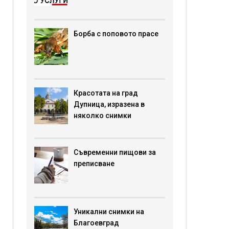
Борба с поповото прасе
Красотата на град
Дупница, изразена в
няколко снимки
Съвременни пищови за
преписване
Уникални снимки на
Благоевград