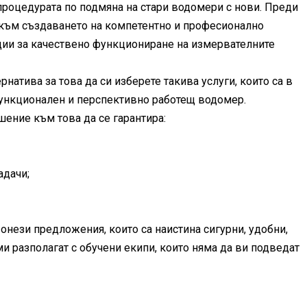
процедурата по подмяна на стари водомери с нови. Преди
 към създаването на компетентно и професионално
ции за качествено функциониране на измервателните
натива за това да си изберете такива услуги, които са в
функционален и перспективно работещ водомер.
ение към това да се гарантира:
адачи;
 онези предложения, които са наистина сигурни, удобни,
 разполагат с обучени екипи, които няма да ви подведат