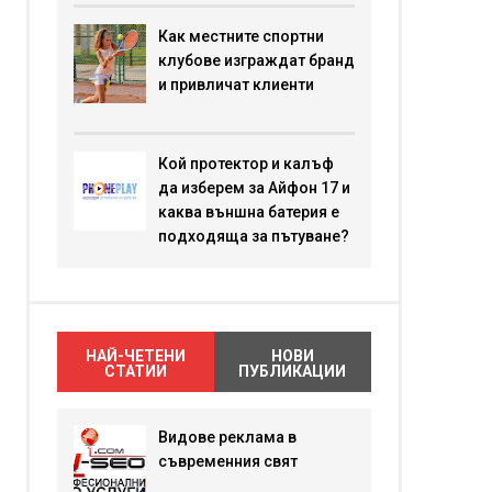
Как местните спортни
клубове изграждат бранд
и привличат клиенти
Кой протектор и калъф
да изберем за Айфон 17 и
каква външна батерия е
подходяща за пътуване?
НАЙ-ЧЕТЕНИ
НОВИ
СТАТИИ
ПУБЛИКАЦИИ
Видове реклама в
съвременния свят