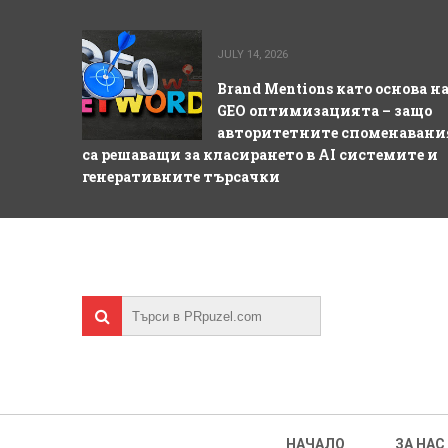
JULY 14, 2026
Brand Mentions като основа н
GEO оптимизацията – защо
авторитетните споменавани
са решаващи за класирането в AI системите и
генеративните търсачки
НАЧАЛО
ЗА НАС