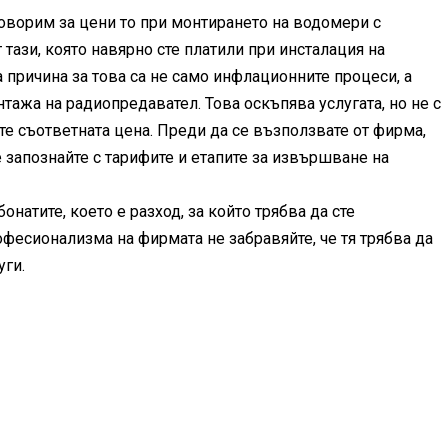
говорим за цени то при монтирането на водомери с
 тази, която навярно сте платили при инсталация на
 причина за това са не само инфлационните процеси, а
нтажа на радиопредавател. Това оскъпява услугата, но не с
ите съответната цена. Преди да се възползвате от фирма,
 запознайте с тарифите и етапите за извършване на
натите, което е разход, за който трябва да сте
рофесионализма на фирмата не забравяйте, че тя трябва да
уги.