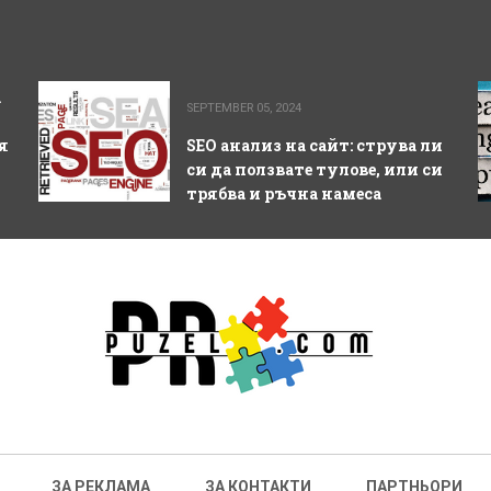
а
SEPTEMBER 05, 2024
я
SEO анализ на сайт: струва ли
си да ползвате тулове, или си
трябва и ръчна намеса
ЗА РЕКЛАМА
ЗА КОНТАКТИ
ПАРТНЬОРИ