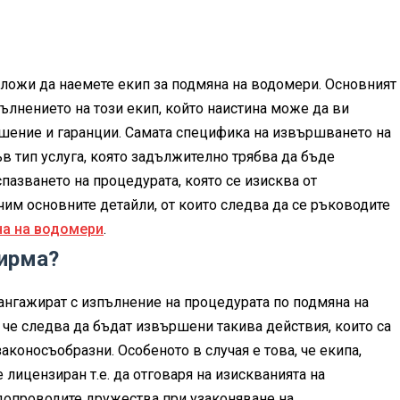
аложи да наемете екип за подмяна на водомери. Основният
пълнението на този екип, който наистина може да ви
ошение и гаранции. Самата специфика на извършването на
ъв тип услуга, която задължително трябва да бъде
спазването на процедурата, която се изисква от
чим основните детайли, от които следва да се ръководите
на на водомери
.
фирма?
ангажират с изпълнение на процедурата по подмяна на
 че следва да бъдат извършени такива действия, които са
аконосъобразни. Особеното в случая е това, че екипа,
лицензиран т.е. да отговаря на изискванията на
допроводите дружества при узаконяване на