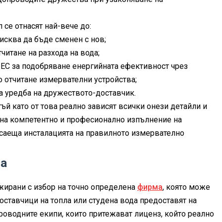
 се отнасят най-вече до:
исква да бъде сменен с нов;
читане на разхода на вода;
ЕС за подобряване енергийната ефективност чрез
о отчитане измервателни устройства;
а уредба на дружеството-доставчик.
тъй като от това реално зависят всички онези детайли и
о на компетентно и професионално изпълнение на
асаеща инсталацията на правилното измервателно
ма
гажирани с избор на точно определена
фирма
, която може
оставчици на топла или студена вода предоставят на
проводните екипи, които притежават лиценз, който реално