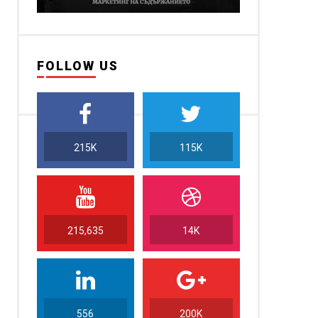
FOLLOW US
215K
115K
215,635
14K
556
200K