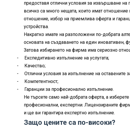
предоставя отлични условия за извършване на 
всичко са много нещата, които имат отношение
отношение, избор на приемлива оферта и гаран
устройства.
Накратко имате на разположени по-добрата алтер
основата на създаването на един иновативен, 
Затова избирането на фирма има сериозно отнош
-
Експедитивно изпълнение на услугата;
-
Качество;
-
Отлични условия за изпълнение на оставените з
-
Компетентност;
-
Гаранции за професионално изпълнение.
Не търсете само най-добрата оферта, а изберете
професионални, експертни. Лицензираните фирми
и ще ви гарантира експертно изпълнение.
Защо цените са по-високи?