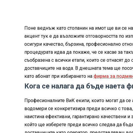
Поне веднъж като стопанин на имот ще ви се н
акцент тук е да възложите отговорността по из
осигури качество, бързина, професионално отн
процедурата идва да покаже, че се касае за так
съобразена с всички етапи, които се отнасят до 
доставчиците на вода. В днешната тема ще посо
като абонат при избирането на
фирма за подмя
Кога се налага да бъде наета 
Професионалните ВиК екипи, които могат да се 
водомери се конкретизира преди всичко с това,
наистина ефективни, гарантирано качествени и з
който ще изберете преди всичко следва да бъде 
доставчиците като оператор, представляващ во