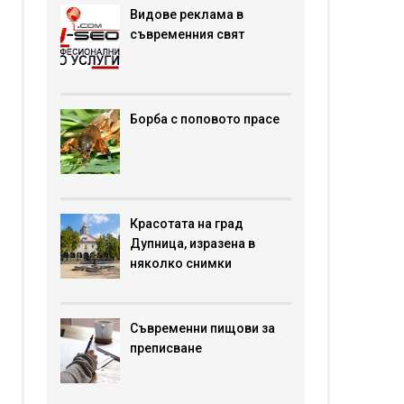
Видове реклама в
съвременния свят
Борба с поповото прасе
Красотата на град
Дупница, изразена в
няколко снимки
Съвременни пищови за
преписване