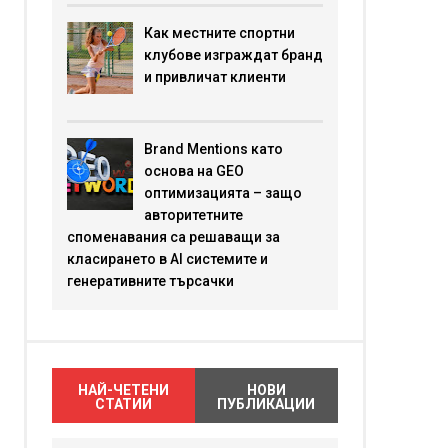
Как местните спортни
клубове изграждат бранд
и привличат клиенти
Brand Mentions като
основа на GEO
оптимизацията – защо
авторитетните
споменавания са решаващи за
класирането в AI системите и
генеративните търсачки
НАЙ-ЧЕТЕНИ
НОВИ
СТАТИИ
ПУБЛИКАЦИИ