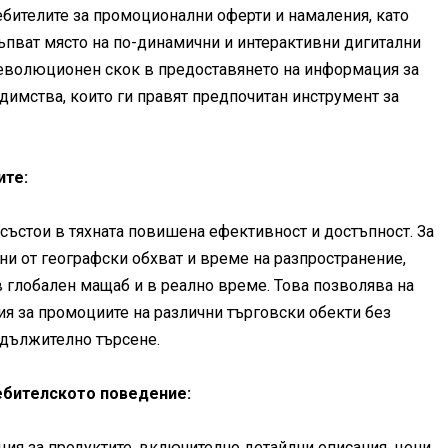
бителите за промоционални оферти и намаления, като
тъпват място на по-динамични и интерактивни дигитални
 еволюционен скок в предоставянето на информация за
димства, които ги правят предпочитан инструмент за
ите:
състои в тяхната повишена ефективност и достъпност. За
ени от географски обхват и време на разпространение,
 глобален мащаб и в реално време. Това позволява на
ия за промоциите на различни търговски обекти без
одължително търсене.
ебителското поведение:
ия за продуктите, включително детайлни описания, цени,