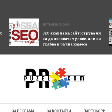
а
SEPTEMBER 05, 2024
я
SEO анализ на сайт: струва ли
си да ползвате тулове, или си
трябва и ръчна намеса
ЗА РЕКЛАМА
ЗА КОНТАКТИ
ПАРТНЬОРИ