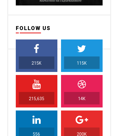
FOLLOW US
215K
115K
215,635
14K
556
200K