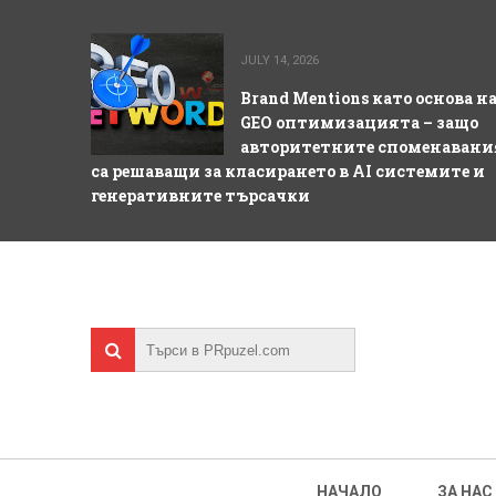
JULY 14, 2026
Brand Mentions като основа н
GEO оптимизацията – защо
авторитетните споменавани
са решаващи за класирането в AI системите и
генеративните търсачки
НАЧАЛО
ЗА НАС