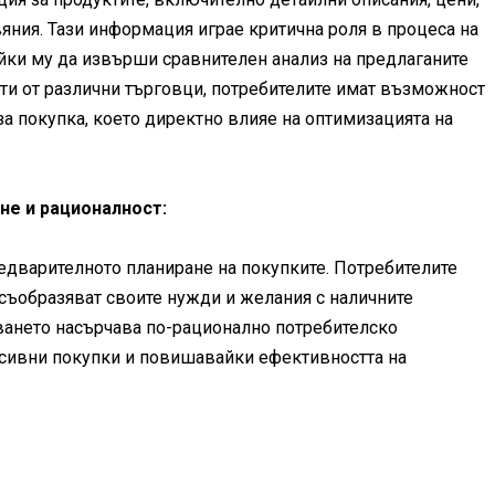
яния. Тази информация играе критична роля в процеса на
йки му да извърши сравнителен анализ на предлаганите
рти от различни търговци, потребителите имат възможност
а покупка, което директно влияе на оптимизацията на
не и рационалност:
едварителното планиране на покупките. Потребителите
съобразяват своите нужди и желания с наличните
ването насърчава по-рационално потребителско
лсивни покупки и повишавайки ефективността на