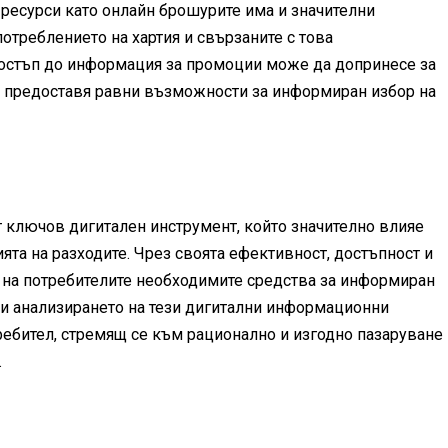
есурси като онлайн брошурите има и значителни
отреблението на хартия и свързаните с това
достъп до информация за промоции може да допринесе за
о предоставя равни възможности за информиран избор на
 ключов дигитален инструмент, който значително влияе
та на разходите. Чрез своята ефективност, достъпност и
т на потребителите необходимите средства за информиран
 и анализирането на тези дигитални информационни
ребител, стремящ се към рационално и изгодно пазаруване
.