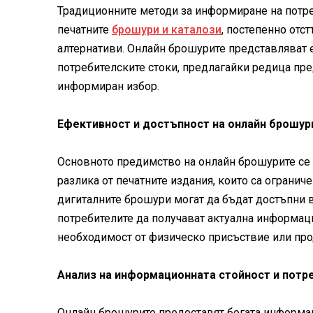
Традиционните методи за информиране на потре
печатните
брошури и каталози
, постепенно отс
алтернативи. Онлайн брошурите представляват
потребителските стоки, предлагайки редица пре
информиран избор.
Ефективност и достъпност на онлайн брошур
Основното предимство на онлайн брошурите се 
разлика от печатните издания, които са огранич
дигиталните брошури могат да бъдат достъпни в
потребителите да получават актуална информац
необходимост от физическо присъствие или пр
Анализ на информационната стойност и потр
Онлайн брошурите предоставят богата информац