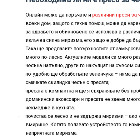
Онлайн може да поръчате и
различни преси за 
всеки дом, защото с тяхна помощ може да нареж
за здравето и обикновено се използва в различ
излъчва силна миризма, ето защо е добре да бъд
Така ще предпазите повърхностите от замърсява
много по-лесно. Актуалните модели са много раз
чесъна напълно, други го накълцат на съвсем си
по-удобно ще обработвате зеленчука – няма да 
·
смачкате скилидка чесън с пресата;
пресата е компактна и ще я съхранявате без про
·
домакински аксесоари и пресата не заема мног
чекмедже в кухнята;
почиства се лесно и не задържа миризми – ако 
·
вмирише. Когато ползвате устройството го измив
неприятната миризма;