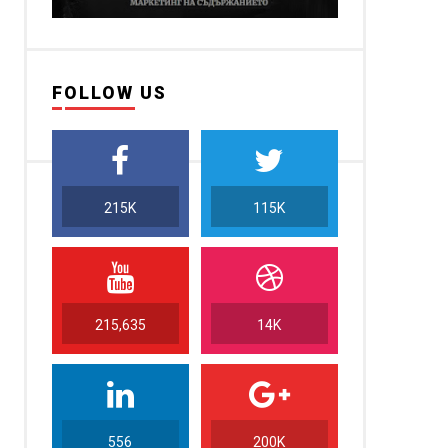
FOLLOW US
215K
115K
215,635
14K
556
200K