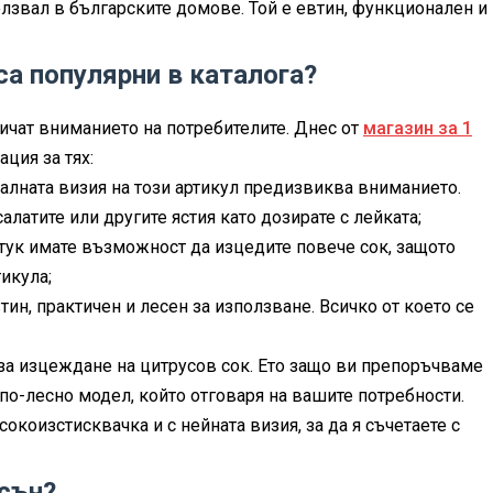
лзвал в българските домове. Той е евтин, функционален и
а популярни в каталога?
чат вниманието на потребителите. Днес от
магазин за 1
ция за тях:
алната визия на този артикул предизвиква вниманието.
алатите или другите ястия като дозирате с лейката;
тук имате възможност да изцедите повече сок, защото
тикула;
тин, практичен и лесен за използване. Всичко от което се
за изцеждане на цитрусов сок. Ето защо ви препоръчваме
 по-лесно модел, който отговаря на вашите потребности.
окоизстисквачка и с нейната визия, за да я съчетаете с
есън?