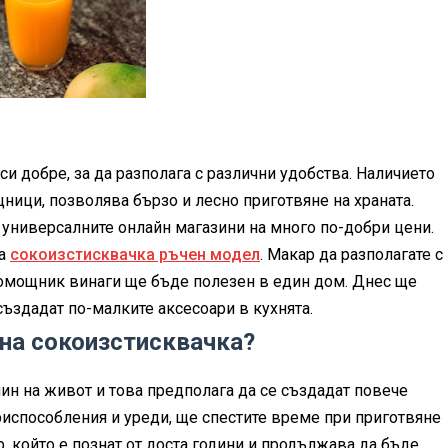
си добре, за да разполага с различни удобства. Наличието
ици, позволява бързо и лесно приготвяне на храната.
 универсалните онлайн магазини на много по-добри цени.
на
сокоизстисквачка ръчен модел
. Макар да разполагате с
помощник винаги ще бъде полезен в един дом. Днес ще
създадат по-малките аксесоари в кухнята.
чна сокоизстисквачка?
ин на живот и това предполага да се създадат повече
риспособления и уреди, ще спестите време при приготвяне
р, който е познат от доста години и продължава да бъде