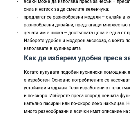
всеки може да използва преса за чесън – преса
·
сила и натиск за да смелите зеленчука;
предлагат се разнообразни модели – онлайн в к
·
разнообразни дизайни, предлагащи множество 
цената им е ниска – достъпната цена е една от 
·
Изберете удобен и модерен аксесоар, с който по
използвате в кулинарията.
Как да изберем удобна преса з
Когато купувате подобен кухненски помощник е
е изработен. Основно потребителите се насочва
устойчиви и здрави. Тези изработени от пластма
и по-скоро. Изберете преса според нейната фун
напълно пасиран или по-скоро леко накълцан. Н
много разнообразни и всички имат описание на 