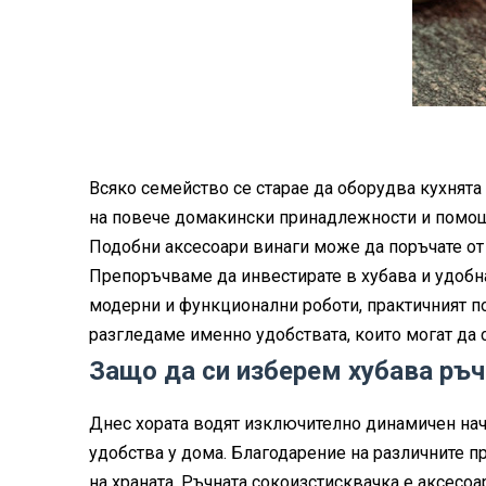
Всяко семейство се старае да оборудва кухнята 
на повече домакински принадлежности и помощн
Подобни аксесоари винаги може да поръчате от
Препоръчваме да инвестирате в хубава и удоб
модерни и функционални роботи, практичният 
разгледаме именно удобствата, които могат да 
Защо да си изберем хубава ръ
Днес хората водят изключително динамичен нач
удобства у дома. Благодарение на различните п
на храната. Ръчната сокоизстисквачка е аксесоа