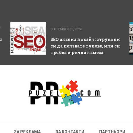
а
SEPTEMBER 05, 2024
я
SEO анализ на сайт: струва ли
си да ползвате тулове, или си
трябва и ръчна намеса
ЗА РЕКЛАМА
ЗА КОНТАКТИ
ПАРТНЬОРИ