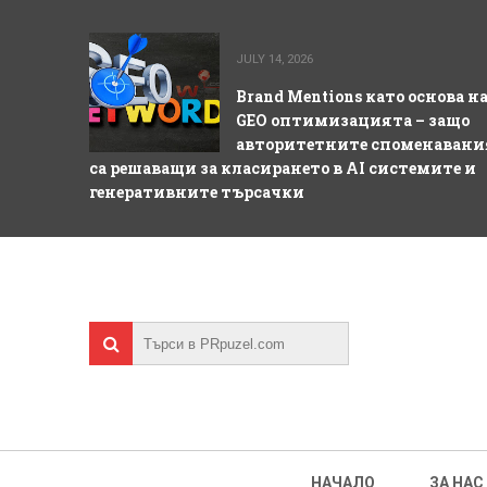
JULY 14, 2026
Brand Mentions като основа н
GEO оптимизацията – защо
авторитетните споменавани
са решаващи за класирането в AI системите и
генеративните търсачки
НАЧАЛО
ЗА НАС