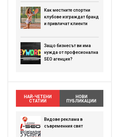
Как местните спортни
клубове изграждат бранд
и привличат клиенти
Защо бизнесът ви има
нужда от професионална
SEO агенция?
НАЙ-ЧЕТЕНИ
НОВИ
СТАТИИ
ПУБЛИКАЦИИ
Видове реклама в
съвременния свят