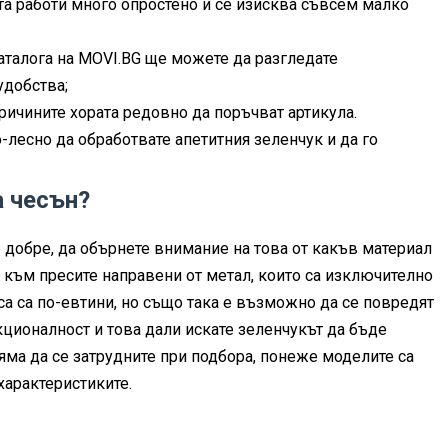
та работи много опростено и се изисква съвсем малко
аталога на MOVI.BG ще можете да разгледате
удобства;
причините хората редовно да поръчват артикула.
-лесно да обработвате апетитния зеленчук и да го
а чесън?
 добре, да обърнете внимание на това от какъв материал
т към пресите направени от метал, които са изключително
са са по-евтини, но също така е възможно да се повредят
кционалност и това дали искате зеленчукът да бъде
яма да се затрудните при подбора, понеже моделите са
характеристиките.