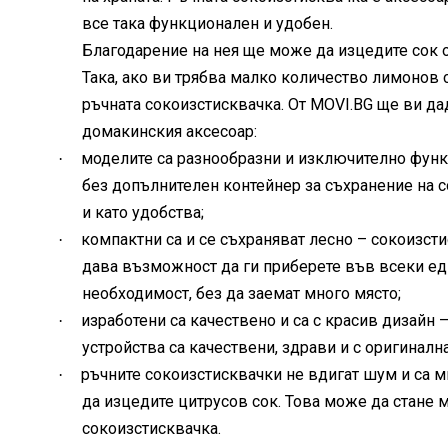
все така функционален и удобен.
Благодарение на нея ще може да изцедите сок о
Така, ако ви трябва малко количество лимонов с
ръчната сокоизстисквачка. От MOVI.BG ще ви да
домакинския аксесоар:
моделите са разнообразни и изключително функ
·
без допълнителен контейнер за съхранение на с
и като удобства;
компактни са и се съхраняват лесно – сокоизсти
·
дава възможност да ги приберете във всеки ед
необходимост, без да заемат много място;
изработени са качествено и са с красив дизайн
·
устройства са качествени, здрави и с оригинална
ръчните сокоизстисквачки не вдигат шум и са м
·
да изцедите цитрусов сок. Това може да стане 
сокоизстисквачка.