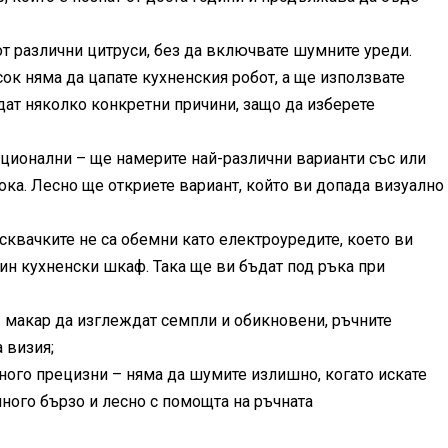
т различни цитруси, без да включвате шумните уреди.
ок няма да цапате кухненския робот, а ще използвате
дат няколко конкретни причини, защо да изберете
ционални – ще намерите най-различни варианти със или
ока. Лесно ще откриете вариант, който ви допада визуално
сквачките не са обемни като електроуредите, което ви
ин кухненски шкаф. Така ще ви бъдат под ръка при
 – макар да изглеждат семпли и обикновени, ръчните
 визия;
ного прецизни – няма да шумите излишно, когато искате
много бързо и лесно с помощта на ръчната