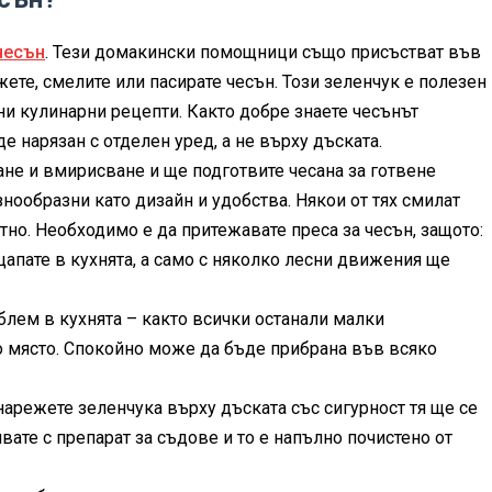
чесън
. Тези домакински помощници също присъстват във
ете, смелите или пасирате чесън. Този зеленчук е полезен
ни кулинарни рецепти. Както добре знаете чесънът
е нарязан с отделен уред, а не върху дъската.
не и вмирисване и ще подготвите чесана за готвене
нообразни като дизайн и удобства. Някои от тях смилат
тно. Необходимо е да притежавате преса за чесън, защото:
цапате в кухнята, а само с няколко лесни движения ще
блем в кухнята – както всички останали малки
о място. Спокойно може да бъде прибрана във всяко
нарежете зеленчука върху дъската със сигурност тя ще се
ате с препарат за съдове и то е напълно почистено от