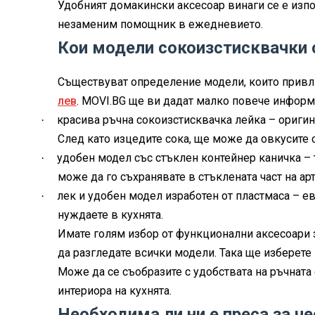
Удобният домакински аксесоар винаги се е изпо
незаменим помощник в ежедневието.
Кои модели сокоизстисквачки с
Съществуват определение модели, които привли
лев
. MOVI.BG ще ви дадат малко повече информа
красива ръчна сокоизстисквачка лейка – оригин
·
След като изцедите сока, ще може да овкусите с
удобен модел със стъклен контейнер каничка – 
·
може да го съхранявате в стъклената част на ар
лек и удобен модел изработен от пластмаса – ев
·
нуждаете в кухнята.
Имате голям избор от функционални аксесоари 
да разгледате всички модели. Така ще изберете
Може да се съобразите с удобствата на ръчната с
интериора на кухнята.
Необходима ли ни е преса за ч