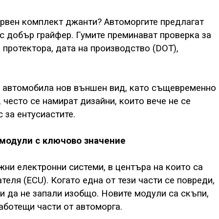
ервен комплект джанти? Автоморгите предлагат
 с добър грайфер. Гумите преминават проверка за
протектора, дата на производство (DOT),
а автомобила нов външен вид, като същевременно
 често се намират дизайни, които вече не се
 за ентусиастите.
 модули с ключово значение
жни електронни системи, в центъра на които са
еля (ECU). Когато една от тези части се повреди,
 да не запали изобщо. Новите модули са скъпи,
аботещи части от автоморга.