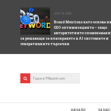
JULY 14, 2026
Brand Mentions като основа н
GEO оптимизацията – защо
авторитетните споменавани
са решаващи за класирането в AI системите и
генеративните търсачки
НАЧАЛО
ЗА НАС