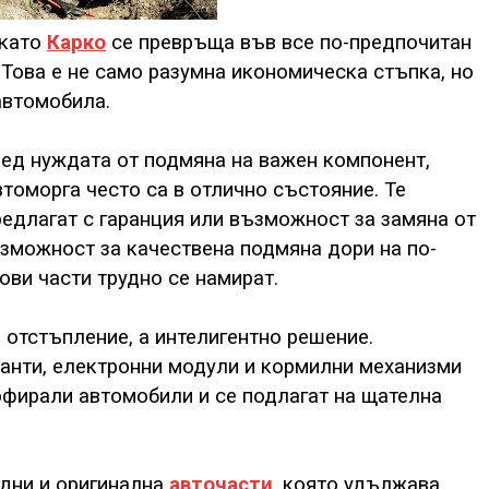
 като
Карко
се превръща във все по-предпочитан
 Това е не само разумна икономическа стъпка, но
автомобила.
ред нуждата от подмяна на важен компонент,
втоморга често са в отлично състояние. Те
редлагат с гаранция или възможност за замяна от
зможност за качествена подмяна дори на по-
ови части трудно се намират.
 отстъпление, а интелигентно решение.
анти, електронни модули и кормилни механизми
офирали автомобили и се подлагат на щателна
ждни и оригинална
авточасти
, която удължава