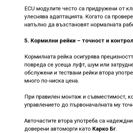
ECU модулите често са придружени от кл
улеснява адаптацията. Когато са провере
напълно да възстановят нормалната раб
5. Кормилни рейки – точност и контро
Кормилната рейка осигурява прецизностт
повреда се усеща луфт, шум или затрудн
обслужени и тествани рейки втора употре
много по-ниска цена.
При правилен монтаж и съвместимост, к
управлението до първоначалната му точн
Авточастите втора употреба са надеждни 
доверени автоморги като
Карко Бг
.