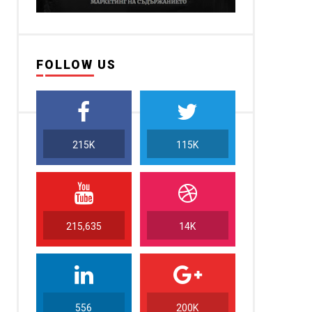
FOLLOW US
215K
115K
215,635
14K
556
200K