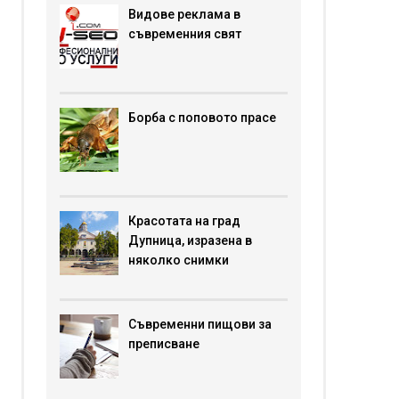
Видове реклама в
съвременния свят
Борба с поповото прасе
Красотата на град
Дупница, изразена в
няколко снимки
Съвременни пищови за
преписване