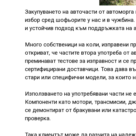
Закупуването на авточасти от автоморга
избор сред шофьорите у нас и в чужбина.
и устойчив подход към поддръжката на 
Много собственици на коли, изправени п
откриват, че частите втора употреба от а
преминават тестове за изправност и се п
сертифицирани доставчици. Това дава въ
стари или специфични модели, за които н
Използването на употребявани части не е
Компоненти като мотори, трансмисии, дж
се демонтират от бракувани или катастр
проверка.
Така клиентът може да разчита на наде