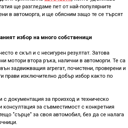
татия ще разгледаме пет от най-популярните
ни в автоморга, и ще обясним защо те се търсят
аният избор на много собственици
есто е скъп и с несигурен резултат. Затова
и мотори втора ръка, налични в автоморги. Те са
вън задвижващия агрегат, почистени, проверени и
 ги прави изключително добър избор както по
и с документация за произход и техническо
 и консултация за съвместимост с конкретния
ещо "сърце" за своя автомобил, без да се налага
очници.