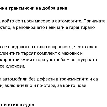
ични трансмисии на добра цена
, който се търси масово в автоморгите. Причината
скъпо, а реновирането невинаги е гарантирано
 се предлагат в пълна изправност, често след
 клиентите търсят комплект с маховик и
коростни кутии втора употреба – софтуерната
са ключови.
т автомобили без дефекти в трансмисията и са
, включително и по-стари, за които нови
т и стил в едно