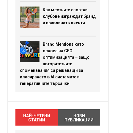
Как местните спортни
клубове изграждат бранд
и привличат клиенти
Brand Mentions като
основа на GEO
оптимизацията – защо
авторитетните
споменавания са решаващи за
класирането в AI системите и
генеративните търсачки
НАЙ-ЧЕТЕНИ
НОВИ
СТАТИИ
ПУБЛИКАЦИИ