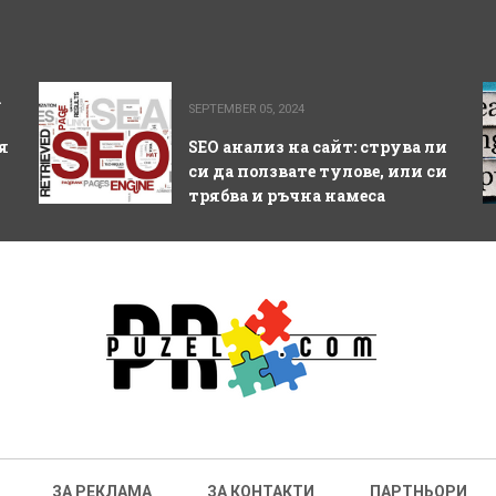
а
SEPTEMBER 05, 2024
я
SEO анализ на сайт: струва ли
си да ползвате тулове, или си
трябва и ръчна намеса
ЗА РЕКЛАМА
ЗА КОНТАКТИ
ПАРТНЬОРИ