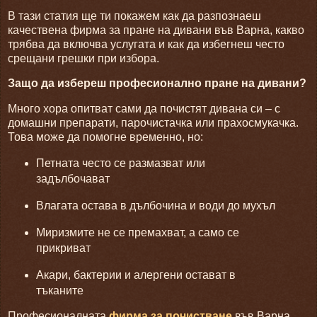
В тази статия ще ти покажем как да разпознаеш
качествена фирма за пране на дивани във Варна, какво
трябва да включва услугата и как да избегнеш често
срещани грешки при избора.
Защо да избереш професионално пране на дивани?
Много хора опитват сами да почистят дивана си – с
домашни препарати, парочистачка или прахосмукачка.
Това може да помогне временно, но:
Петната често се размазват или
задълбочават
Влагата остава в дълбочина и води до мухъл
Миризмите не се премахват, а само се
прикриват
Акари, бактерии и алергени остават в
тъканите
Професионалната
фирма за почистване
във Варна