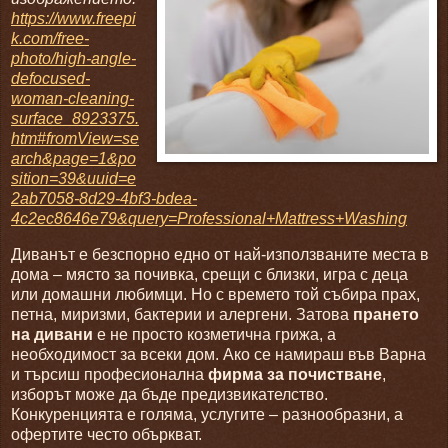
https://www.freepi
k.com/free-
photo/high-angle-
defocused-
woman-cleaning-
surface_8923375.
htm#fromView=se
arch&page=1&po
sition=39&uuid=e
2ab7058-8d29-4bf3-bdea-
4c2ec8646e79&query=Professional+Mattress+Washing
Диванът е безспорно едно от най-използваните места в
дома – място за почивка, срещи с близки, игра с деца
или домашни любимци. Но с времето той събира прах,
петна, миризми, бактерии и алергени. Затова
прането
на дивани
е не просто козметична грижа, а
необходимост за всеки дом. Ако се намираш във Варна
и търсиш професионална
фирма за почистване
,
изборът може да бъде предизвикателство.
Конкуренцията е голяма, услугите – разнообразни, а
офертите често объркват.