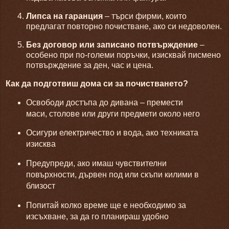
Липса на гаранция
– търси фирми, които
предлагат повторно почистване, ако си недоволен.
Без договор или записано потвърждение
–
особено при по-големи поръчки, изисквай писмено
потвърждение за ден, час и цена.
Как да подготвиш дома си за почистването?
Освободи достъпа до дивана – премести
маси, столове или други предмети около него
Осигури електричество и вода, ако техниката
изисква
Предупреди, ако имаш чувствителни
повърхности, дървен под или скъпи килими в
близост
Попитай колко време ще е необходимо за
изсъхване, за да го планираш удобно