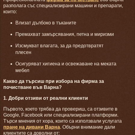
разполага със специализирани машини и препарати,
които:
Влизат дълбоко в тъканите
Премахват замърсявания, петна и миризми
Изсмукват влагата, за да предотвратят
плесен
Осигуряват хигиена и освежаване на меката
мебел
Какво да търсиш при избора на фирма за
почистване във Варна?
1. Добри отзиви от реални клиенти
Първото, което трябва да провериш, са отзивите в
Google, Facebook или специализирани платформи.
Търси мнения от хора, които са използвали услугата
пране на дивани Варна
. Обърни внимание дали
клиентите са доволни от: