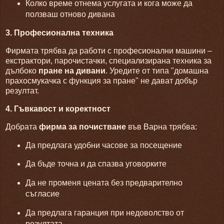
Колко време отнема услугата и кога може да
ползваш отново дивана
3. Професионална техника
Фирмата трябва да работи с професионални машини –
екстрактори, парочистачки, специализирана техника за
дълбоко
пране на дивани
. Уредите от типа "домашна
прахосмукачка с функция за пране" не дават добър
резултат.
4. Гъвкавост и коректност
Добрата
фирма за почистване
във Варна трябва:
Да предлага удобни часове за посещение
Да бъде точна и да спазва уговорките
Да не променя цената без предварително
съгласие
Да предлага гаранция при недоволство от
резултата