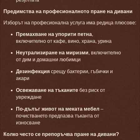
Предимства на професионалното пране на дивани
Изборът на професионална услуга има редица плюсове:
Премахване на упорити петна
,
включително от кафе, вино, храна, урина
Неутрализиране на миризми
, включително
от дим и домашни любимци
Дезинфекция
срещу бактерии, гъбички и
акари
Освежаване на тъканите
без риск от
увреждане
По-дълъг живот на меката мебел
–
почистването предпазва тъканта от
износване
Колко често се препоръчва пране на дивани?