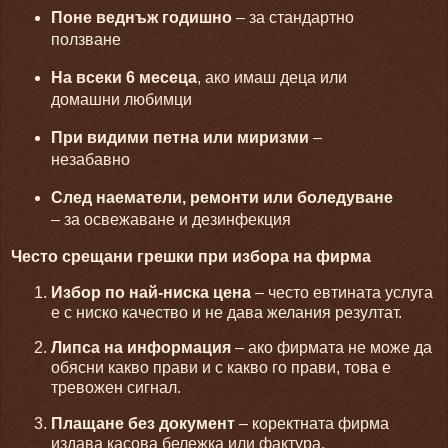
Поне веднъж годишно
– за стандартно
ползване
На всеки 6 месеца
, ако имаш деца или
домашни любимци
При видими петна или миризми
–
незабавно
След наематели, ремонти или боледуване
– за освежаване и дезинфекция
Често срещани грешки при избора на фирма
Избор по най-ниска цена
– често евтината услуга
е с ниско качество и не дава желания резултат.
Липса на информация
– ако фирмата не може да
обясни какво прави и с какво го прави, това е
тревожен сигнал.
Плащане без документ
– коректната фирма
издава касова бележка или фактура.