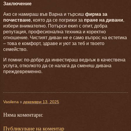
Заключение
Ако се намираш във Варна и търсиш
фирма за
почистване
, която да се погрижи за
пране на дивани
,
избери внимателно. Потърси екип с опит, добра
репутация, професионална техника и коректно
отношение. Чистият диван не е само въпрос на естетика
– това е комфорт, здраве и уют за теб и твоето
семейство.
И помни: по-добре да инвестираш веднъж в качествена
услуга, отколкото да се налага да сменяш дивана
преждевременно.
Vasilena
в
декември 13, 2025
Няма коментари:
Публикуване на коментар