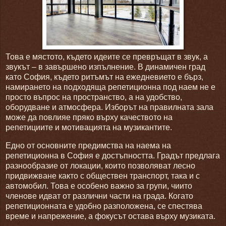
Това е мястото, където идеите се превръщат в звук, а
звукът – в завършено изпълнение. В динамичен град
като София, където ритъмът на ежедневието е бърз,
намирането на подходяща репетиционна под наем не е
просто въпрос на пространство, а на удобство,
оборудване и атмосфера. Изборът на правилната зала
може да повлияе пряко върху качеството на
репетициите и мотивацията на музикантите.
Едно от основните предимства на наема на
репетиционна в София е достъпността. Градът предлага
разнообразие от локации, които позволяват лесно
придвижване както с обществен транспорт, така и с
автомобил. Това е особено важно за групи, чиито
членове идват от различни части на града. Когато
репетиционната е удобно разположена, се спестява
време и напрежение, а фокусът остава върху музиката.