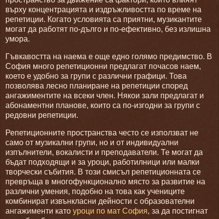
върху концентрацията и издръжливостта по време на
репетиции. Когато условията са приятни, музикантите
могат да работят по-дълго и по-ефективно, без излишна
умора.
Гъвкавостта на наема е още едно голямо предимство. В
София много репетиционни предлагат почасов наем,
което е удобно за групи с различни графици. Това
позволява лесно планиране на репетиции според
ангажиментите на всеки член. Някои зали предлагат и
абонаментни планове, които са по-изгодни за групи с
редовни репетиции.
Репетиционните пространства често се използват не
само от музикални групи, но и от индивидуални
изпълнители, вокалисти и преподаватели. Те могат да
бъдат подходящи и за уроци, работилници или малки
творчески събития. В този смисъл репетиционната се
превръща в многофункционално място за развитие на
различни умения, подобно на това как учениците
комбинират извънкласни дейности с образователни
ангажименти като
уроци по мат София
, за да постигнат