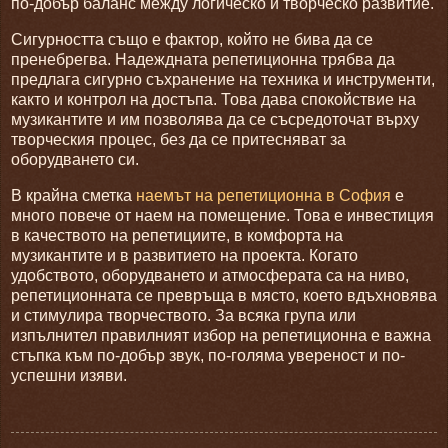
по-добър баланс между логическо и творческо развитие.
Сигурността също е фактор, който не бива да се
пренебрегва. Надеждната репетиционна трябва да
предлага сигурно съхранение на техника и инструменти,
както и контрол на достъпа. Това дава спокойствие на
музикантите и им позволява да се съсредоточат върху
творческия процес, без да се притесняват за
оборудването си.
В крайна сметка
наемът на репетиционна в София
е
много повече от наем на помещение. Това е инвестиция
в качеството на репетициите, в комфорта на
музикантите и в развитието на проекта. Когато
удобството, оборудването и атмосферата са на ниво,
репетиционната се превръща в място, което вдъхновява
и стимулира творчеството. За всяка група или
изпълнител правилният избор на репетиционна е важна
стъпка към по-добър звук, по-голяма увереност и по-
успешни изяви.