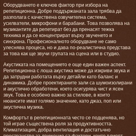
Оборудването е ключов фактор при избора на
репетиционна. Добре поддържаната зала трябва да
разполага с качествена озвучителна система,
усилватели, микрофони и барабани. Това позволява на
музикантите да репетират без да пренасят тежка
техника и да се концентрират върху звученето и
синхрона. Професионалното оборудване не само
улеснява процеса, но и дава по-реалистична представа
за това как ще звучи групата на сцена или в студио.
Акустиката на помещението е още един важен аспект.
Репетиционна с лоша акустика може да изкриви звука и
да затрудни работата върху детайли като баланс и
динамика. Добре проектираните зали са шумоизолирани
и акустично обработени, което осигурява чист и ясен
звук. Това е особено важно за стилове, в които
нюансите имат голямо значение, като джаз, поп или
акустична музика.
Комфортът в репетиционната често се подценява, но
той играе съществена роля за продуктивността.
Климатизация, добра вентилация и достатъчно
пространство за движение са фактори, които влияят