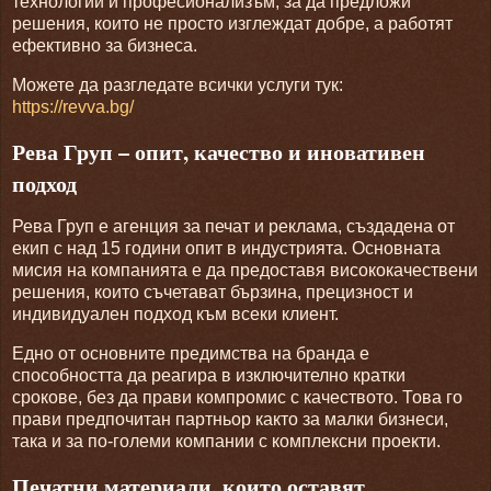
технологии и професионализъм, за да предложи
решения, които не просто изглеждат добре, а работят
ефективно за бизнеса.
Можете да разгледате всички услуги тук:
https://revva.bg/
Рева Груп – опит, качество и иновативен
подход
Рева Груп е агенция за печат и реклама, създадена от
екип с над 15 години опит в индустрията. Основната
мисия на компанията е да предоставя висококачествени
решения, които съчетават бързина, прецизност и
индивидуален подход към всеки клиент.
Едно от основните предимства на бранда е
способността да реагира в изключително кратки
срокове, без да прави компромис с качеството. Това го
прави предпочитан партньор както за малки бизнеси,
така и за по-големи компании с комплексни проекти.
Печатни материали, които оставят