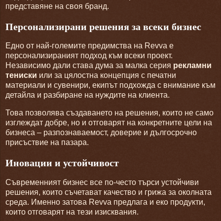
представяне на своя бранд.
Персонализирани решения за всеки бизнес
Едно от най-големите предимства на Revva е
персонализираният подход към всеки проект.
Независимо дали става дума за малка серия
рекламни
тениски
или за цялостна концепция с печатни
материали и сувенири, екипът подхожда с внимание към
детайла и разбиране на нуждите на клиента.
Това позволява създаването на решения, които не само
изглеждат добре, но и отговарят на конкретните цели на
бизнеса – разпознаваемост, доверие и дългосрочно
присъствие на пазара.
Иновации и устойчивост
Съвременният бизнес все по-често търси устойчиви
решения, които съчетават качество и грижа за околната
среда. Именно затова Revva предлага и еко продукти,
които отговарят на тези изисквания.