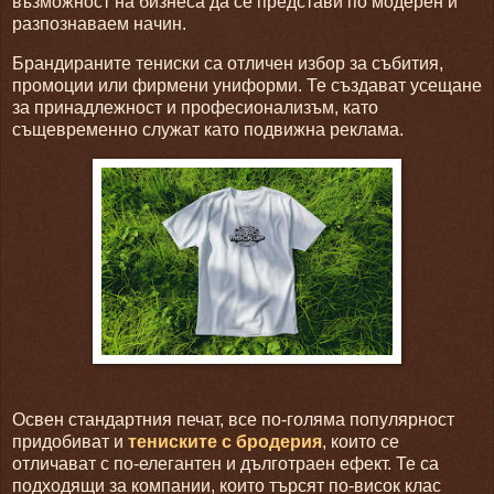
възможност на бизнеса да се представи по модерен и
разпознаваем начин.
Брандираните тениски са отличен избор за събития,
промоции или фирмени униформи. Те създават усещане
за принадлежност и професионализъм, като
същевременно служат като подвижна реклама.
Освен стандартния печат, все по-голяма популярност
придобиват и
тениските с бродерия
, които се
отличават с по-елегантен и дълготраен ефект. Те са
подходящи за компании, които търсят по-висок клас