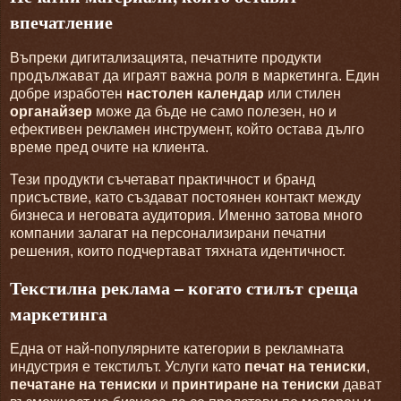
впечатление
Въпреки дигитализацията, печатните продукти
продължават да играят важна роля в маркетинга. Един
добре изработен
настолен календар
или стилен
органайзер
може да бъде не само полезен, но и
ефективен рекламен инструмент, който остава дълго
време пред очите на клиента.
Тези продукти съчетават практичност и бранд
присъствие, като създават постоянен контакт между
бизнеса и неговата аудитория. Именно затова много
компании залагат на персонализирани печатни
решения, които подчертават тяхната идентичност.
Текстилна реклама – когато стилът среща
маркетинга
Една от най-популярните категории в рекламната
индустрия е текстилът. Услуги като
печат на тениски
,
печатане на тениски
и
принтиране на тениски
дават