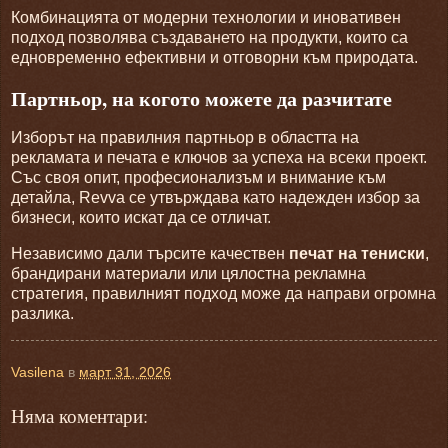
Комбинацията от модерни технологии и иновативен
подход позволява създаването на продукти, които са
едновременно ефективни и отговорни към природата.
Партньор, на когото можете да разчитате
Изборът на правилния партньор в областта на
рекламата и печата е ключов за успеха на всеки проект.
Със своя опит, професионализъм и внимание към
детайла, Revva се утвърждава като надежден избор за
бизнеси, които искат да се отличат.
Независимо дали търсите качествен
печат на тениски
,
брандирани материали или цялостна рекламна
стратегия, правилният подход може да направи огромна
разлика.
Vasilena
в
март 31, 2026
Няма коментари: