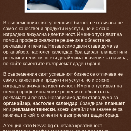
В съвременния свят успешният бизнес се отличава не
само с качествени продукти и услуги, но и с ясно
изградена визуална идентичност. Именно тук идват на
помощ професионалните решения в областта на
рекламата и печата. Независимо дали става дума за
органайзер, настолен календар, брандиран планшет или
рекламни тениски, всеки детайл има значение за начина,
по който клиентите възприемат даден бранд.
В съвременния свят успешният бизнес се отличава не
само с качествени продукти и услуги, но и с ясно
изградена визуална идентичност. Именно тук идват на
помощ професионалните решения в областта на
рекламата и печата. Независимо дали става дума за
органайзер
,
настолен календар
, брандиран
планшет
или
рекламни тениски
, всеки детайл има значение за
начина, по който клиентите възприемат даден бранд.
Агенция като Revva.bg съчетава креативност,