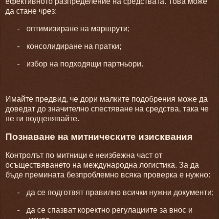
ефективното разпределение на средствата. Това може
да стане чрез:
-
оптимизиране на маршрути;
-
консолидиране на пратки;
-
избор на подходящи партньори.
Имайте предвид, че дори малките подобрения може да
доведат до значително спестяване на средства, така че
не ги подценявайте.
Познаване на митническите изисквания
Контролът по митници е неизбежна част от
осъществяването на международна логистика. За да
бъде премината безпроблемно всяка проверка е нужно:
-
да се подготвят правилно всички нужни документи;
-
да се спазват коректно регулациите за внос и