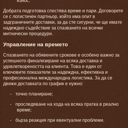
износ.
Добрата подготовка спестява време и пари. Договорете
се с логистичен партньор, който има опит в
задграничните доставки, за да сте сигурни, че ще имате
надеждно съдействие за спазването на всички
митнически процедури.
Управление на времето
Спазването на обявените срокове е особено важно за
успешното финализиране на всяка доставка и
удовлетвореността на клиента. Това е един от
ключовите показатели за надеждна, ефективна и
професионална международна логистика. За да се
движи доставката по график е нужно:
-
точно планиране;
-
проследяване на хода на всяка пратка в реално
време;
-
бърза реакция при евентуални проблеми.