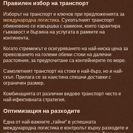
Правилен избор на транспорт
Изборът на транспорт е ключов при предложенията за
международна логистика
. Сухопътният транспорт
обикновено се извършва с камиони, което гарантира
гъвкавост и бързина на услугата в рамките на
континента.
Когато стремежът е осигуряването на най-ниска цена за
превозването на големи обеми стоки на далечни
разстояния, за предпочитане са контейнерите по море.
Самолетният транспорт на стоки е най-бърз, но и най-
скъп. Прилага се за наистина спешни доставки с
ограничен размер.
Комбинацията от различни видове транспорт често е
най-ефективната стратегия.
Оптимизация на разходите
Една от най-важните „тайни“ в успешната
международна логистика е контролът върху разходите и