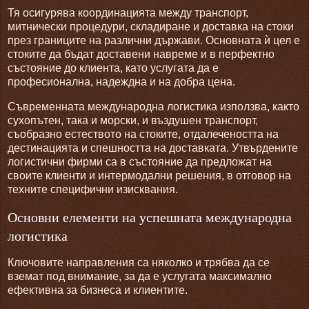
Тя осигурява координацията между транспорт,
митнически процедури, складиране и доставка на стоки
през границите на различни държави. Основната ѝ цел е
стоките да бъдат доставени навреме и в перфектно
състояние до клиента, като услугата да е
професионална, надеждна и на добра цена.
Съвременната международна логистика използва, както
сухопътен, така и морски, и въздушен транспорт,
съобразно естеството на стоките, отдалечеността на
дестинацията и спешността на доставката. Утвърдените
логистични фирми са в състояние да предложат на
своите клиенти и интермодални решения, в отговор на
техните специфични изисквания.
Основни елементи на успешната международна
логистика
Ключовите направления са няколко и трябва да се
вземат под внимание, за да е услугата максимално
ефективна за бизнеса и клиентите.