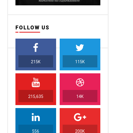
FOLLOW US
215K
115K
215,635
14K
556
200K