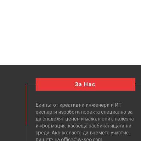
За Нас
Екипът от креативни инженери и ИТ
експерти изработи проекта специално за
да споделят ценен и важен опит, полезна
информация, касаеща заобикалящата ни
среда. Ако желаете да вземете участие,
пишете на office@w-seo.com.