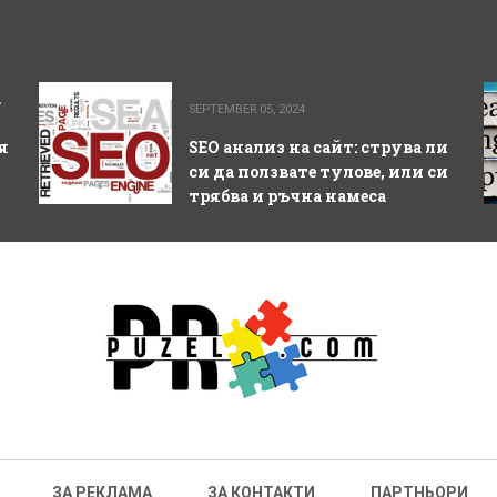
а
SEPTEMBER 05, 2024
я
SEO анализ на сайт: струва ли
си да ползвате тулове, или си
трябва и ръчна намеса
ЗА РЕКЛАМА
ЗА КОНТАКТИ
ПАРТНЬОРИ