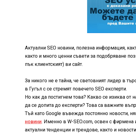
Актуални SEO новини, полезна информация, какт
както и много ценни съвети за подобряване пози
пък клиентският) ви сайт.
За никого не е тайна, че световният лидер в т
в Гугъл с се стремят повечето SEO експерти.
Но как да постигнем това? Какво се изиква от н
да се допита до експерти? Това са важните въп
Тъй като Google въвежда постоянно новости, ня
новини
. Именно в W-SEO.com, освен с фирмена 
актуални тенденции и трендове, както и новостит