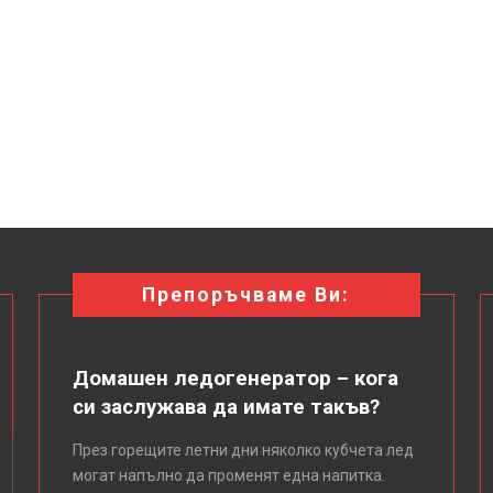
Препоръчваме Ви:
Домашен ледогенератор – кога
си заслужава да имате такъв?
През горещите летни дни няколко кубчета лед
могат напълно да променят една напитка.