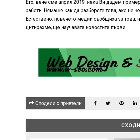
Ето, вече сме април 2019, нека Ви дадем пример 
работи. Нямаше как да разберете това, ако не ч
Естествено, повечето медии съобщиха за това, но
цитирахме, ще научавате новостите първи.
Сподели с приятели
СХОДН