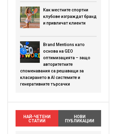
Как местните спортни
клубове изграждат бранд
и привличат клиенти
Brand Mentions като
основа на GEO
оптимизацията – защо
авторитетните
споменавания са решаващи за
класирането в AI системите и
генеративните търсачки
НАЙ-ЧЕТЕНИ
НОВИ
СТАТИИ
ПУБЛИКАЦИИ