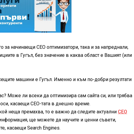
о за начинаещи СЕО оптимизатори, така и за напреднали,
циите в Гугъл, без значение в каква област е Вашият (или
ърсещите машини е Гугъл. Именно и към по-добри резултати
ас? Може ли всеки да оптимизира сам сайта си, или трябва
роси, касаещи СЕО-тата в днешно време.
кой неща премахва, то е важно да следите актуални
СЕО
информация, ще можете да научите и ценни съвети,
е, касаещи Search Engines.