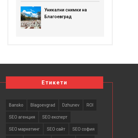
Уникални снимки на
Благоевград
Етикети
Bansko
Blagoevgrad
Dzhunev
ROI
SEO агенция
SEO експерт
SEO маркетинг
SEO сайт
SEO софия