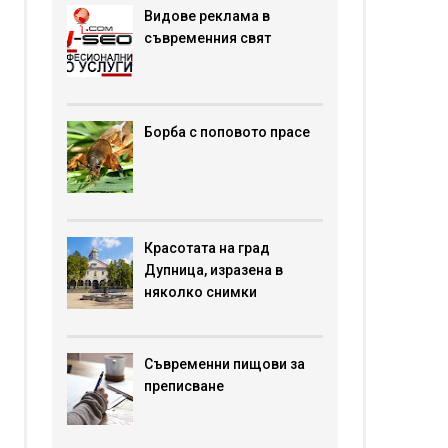
Видове реклама в
съвременния свят
Борба с поповото прасе
Красотата на град
Дупница, изразена в
няколко снимки
Съвременни пищови за
преписване