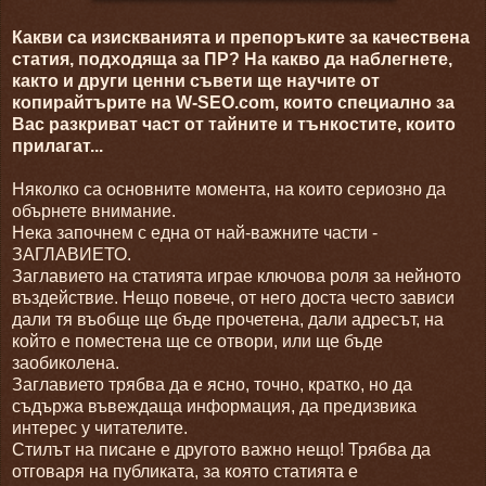
Какви са изискванията и препоръките за качествена
статия, подходяща за ПР? На какво да наблегнете,
както и други ценни съвети ще научите от
копирайтърите на W-SEO.com, които специално за
Вас разкриват част от тайните и тънкостите, които
прилагат...
Няколко са основните момента, на които сериозно да
обърнете внимание.
Нека започнем с една от най-важните части -
ЗАГЛАВИЕТО.
Заглавието на статията играе ключова роля за нейното
въздействие. Нещо повече, от него доста често зависи
дали тя въобще ще бъде прочетена, дали адресът, на
който е поместена ще се отвори, или ще бъде
заобиколена.
Заглавието трябва да е ясно, точно, кратко, но да
съдържа въвеждаща информация, да предизвика
интерес у читателите.
Стилът на писане е другото важно нещо! Трябва да
отговаря на публиката, за която статията е