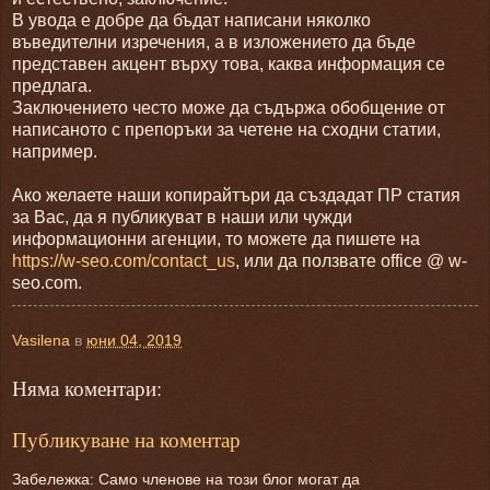
В увода е добре да бъдат написани няколко
въведителни изречения, а в изложението да бъде
представен акцент върху това, каква информация се
предлага.
Заключението често може да съдържа обобщение от
написаното с препоръки за четене на сходни статии,
например.
Ако желаете наши копирайтъри да създадат ПР статия
за Вас, да я публикуват в наши или чужди
информационни агенции, то можете да пишете на
https://w-seo.com/contact_us
, или да ползвате office @ w-
seo.com.
Vasilena
в
юни 04, 2019
Няма коментари:
Публикуване на коментар
Забележка: Само членове на този блог могат да