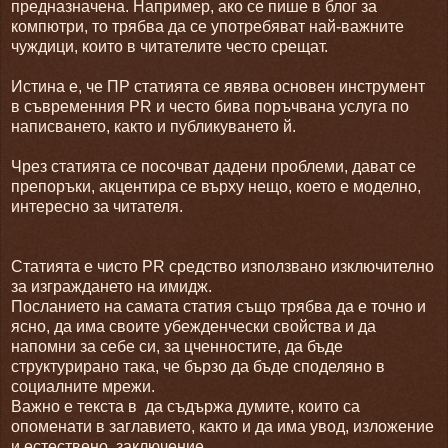
предназначена. Например, ако се пише в блог за
компютри, то трябва да се употребяват най-важните
чуждици, които в читателите често срещат.
Истина е, че ПР статията се явява основен инструмент
в съвременния PR и често бива поръчвана услуга по
написването, както и публикуването й.
Чрез статията се посочват дадени проблеми, дават се
препоръки, акцентира се върху нещо, което е моделно,
интересно за читателя.
Статията е чисто PR средство използвано изключително
за изграждането на имидж.
Посланието на самата статия също трябва да е точно и
ясно, да има своите убежденчески свойства и да
напомни за себе си, за цченностите, да бъде
структурирано така, че бързо да бъде споделяно в
социалните мрежи.
Важно е текста в да съдържа думите, които са
опоменати в заглавието, както и да има увод, изложение
и естествено, заключение.