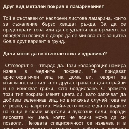
Друг вид метален покрив е ламариненият
Той е съставен от наслоени листове ламарина, които
за съжаление бързо хващат ръжда. За да се
предотврати това или да се удължи във времето, на
определен период е добре да се минава със защитна
боя,а друг вариант е грунд.
Дали може да се съчетае стил и здравина?
Отговорът е – твърдо да. Тази колаборация намира
изява в медните покриви. Те придават
аристократичен вид на дома ви, говорят за
изисканост и стил, а от друга страна са дълготрайни
и не изискват грижи, като боядисване. С времето
този тип покриви менят цвета си, като започват да
добиват зеленикав вид, но в никакъв случай това не
е грозно, а напротив. Най-често можете да го видите
на къщи в скъпи квартали и луксозни вили, поради
високата му цена, която не всеки може да си
позволи. Неговата специфичност се изявява и в
това, че металът е труден за работа и изисква