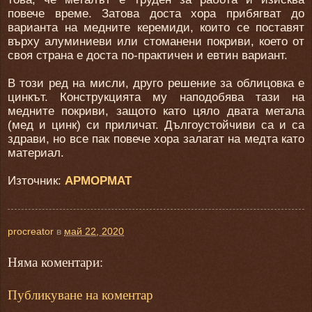
повече време. Затова доста хора прибягват до
варианта на медните керемиди, които се поставят
върху алуминиеви или стоманени покриви, което от
своя страна е доста по-практичен и евтин вариант.
В този ред на мисли, друго решение за облицовка е
цинкът. Конструкцията му наподобява тази на
медните покриви, защото като цяло двата метала
(мед и цинк) си приличат. Дългоустойчиви са и са
здрави, но все пак повече хора залагат на медта като
материал.
Източник:
АРМОРМАТ
procreator
в
май 22, 2020
Няма коментари:
Публикуване на коментар