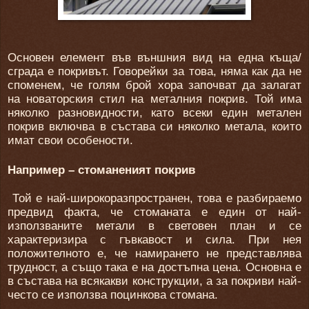
Основен елемент във външния вид на една къща/
сграда е покривът. Говорейки за това, няма как да не
споменем, че голям брой хора започват да залагат
на новаторския стил на металния покрив. Той има
няколко разновидности, като всеки един метален
покрив включва в състава си няколко метала, които
имат свои особености.
Например – стоманеният покрив
Той е най-широкоразпространен, това е разбираемо
предвид факта, че стоманата е един от най-
използваните метали в световен план и се
характеризира с гъвкавост и сила. При нея
положителното е, че намирането не представлява
трудност, а също така е на достъпна цена. Основна е
в състава на всякакви конструкции, а за покриви най-
често се използва поцинкова стомана.