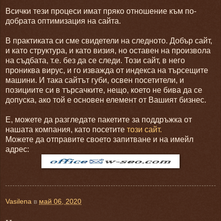
Всички тези процеси имат пряко отношение към по-
добрата оптимизация на сайта.
В практиката си сме свидетели на следното. Добър сайт,
и като структура, и като визия, но оставен на произвола
на съдбата, т.е. без да се следи. Този сайт, в него
прониква вирус, и го изважда от индекса на търсещите
машини. И така сайтът губи, освен посетители, и
позициите си в търсачките, нещо, което не бива да се
допуска, ако той е основен елемент от Вашият бизнес.
Е, можете да разгледате пакетите за поддръжка от
нашата компания, като посетите
този сайт.
Можете да отправите своето запитване и на имейл
адрес:
Vasilena
в
май 06, 2020