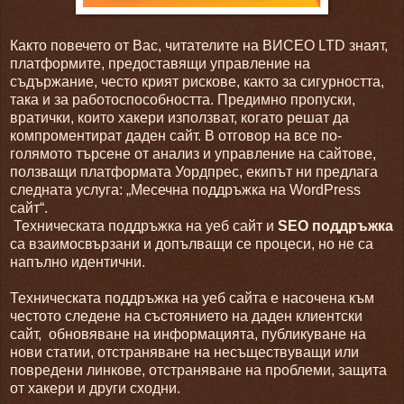
Както повечето от Вас, читателите на ВИСЕО LTD знаят,
платформите, предоставящи управление на
съдържание, често крият рискове, както за сигурността,
така и за работоспособността. Предимно пропуски,
вратички, които хакери използват, когато решат да
компроментират даден сайт. В отговор на все по-
голямото търсене от анализ и управление на сайтове,
ползващи платформата Уордпрес, екипът ни предлага
следната услуга: „Месечна поддръжка на WordPress
сайт“.
Техническата поддръжка на уеб сайт и
SEO поддръжка
са взаимосвързани и допълващи се процеси, но не са
напълно идентични.
Техническата поддръжка на уеб сайта е насочена към
честото следене на състоянието на даден клиентски
сайт, обновяване на информацията, публикуване на
нови статии, отстраняване на несъществуващи или
повредени линкове, отстраняване на проблеми, защита
от хакери и други сходни.