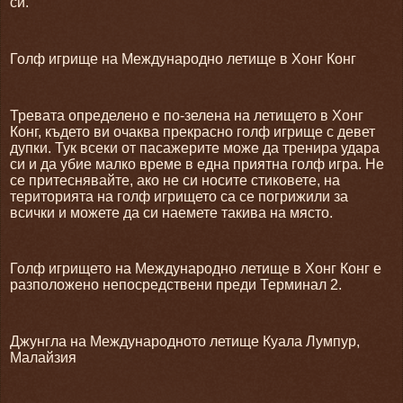
си.
Голф игрище на Международно летище в Хонг Конг
Тревата определено е по-зелена на летището в Хонг
Конг, където ви очаква прекрасно голф игрище с девет
дупки. Тук всеки от пасажерите може да тренира удара
си и да убие малко време в една приятна голф игра. Не
се притеснявайте, ако не си носите стиковете, на
територията на голф игрището са се погрижили за
всички и можете да си наемете такива на място.
Голф игрището на Международно летище в Хонг Конг е
разположено непосредствени преди Терминал 2.
Джунгла на Международното летище Куала Лумпур,
Малайзия