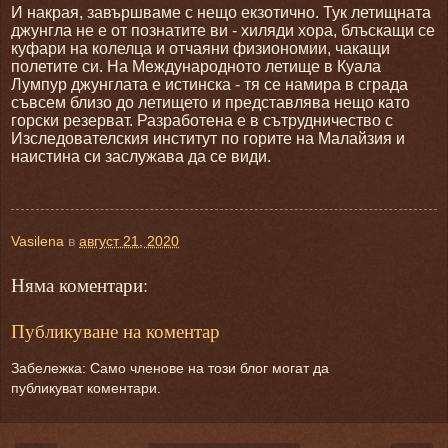
И накрая, завършваме с нещо екзотично. Тук летищната
джунгла не е от познатите ви - хиляди хора, блъскащи се
куфари на колелца и отчаяни физиономии, чакащи
полетите си. На Международното летище в Куала
Лумпур джунглата е истинска - тя се намира в сграда
съвсем близо до летището и представлява нещо като
горски резерват. Разработена е в сътрудничество с
Изследователския институт по горите на Малайзия и
наистина си заслужава да се види.
Vasilena
в
август 21, 2020
Няма коментари:
Публикуване на коментар
Забележка: Само членове на този блог могат да
публикуват коментари.