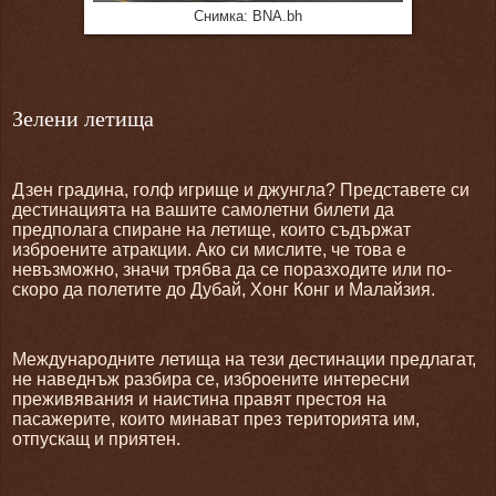
Снимка: BNA.bh
Зелени летища
Дзен градина, голф игрище и джунгла? Представете си
дестинацията на вашите самолетни билети да
предполага спиране на летище, които съдържат
изброените атракции. Ако си мислите, че това е
невъзможно, значи трябва да се поразходите или по-
скоро да полетите до Дубай, Хонг Конг и Малайзия.
Международните летища на тези дестинации предлагат,
не наведнъж разбира се, изброените интересни
преживявания и наистина правят престоя на
пасажерите, които минават през територията им,
отпускащ и приятен.