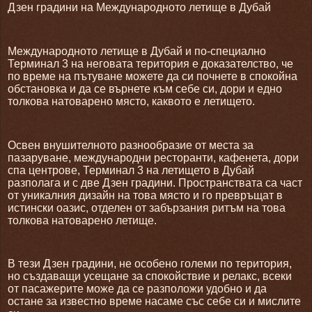
Дзен градини на Международното летище в Дубай
Международното летище в Дубай и по-специално
Терминал 3 на неговата територия е доказателство, че
по време на пътуване можете да си почнете в спокойна
обстановка и да се върнете към себе си, дори и едно
толкова натоварено място, каквото е летището.
Освен внушителното разнообразие от места за
пазаруване, международни ресторанти, кафенета, дори
спа центрове, Терминал 3 на летището в Дубай
разполага и с две Дзен градини. Пространствата са част
от уникалния дизайн на това място и го превръщат в
истински оазис, отделен от забързания ритъм на това
толкова натоварено летище.
В тези Дзен градини, не особено големи по територия,
но създаващи усещане за спокойствие и релакс, всеки
от пасажерите може да се разположи удобно и да
остане за известно време насаме със себе си и мислите