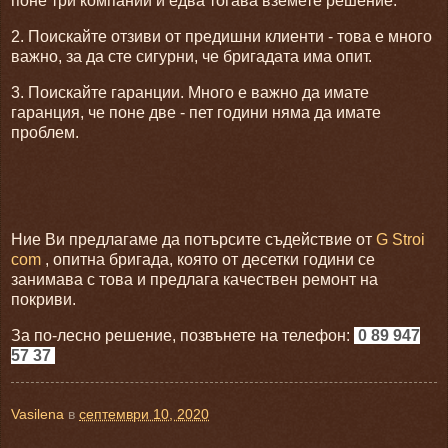
поне три компании и едва тогава вземете решение.
2. Поискайте отзиви от предишни клиенти - това е много
важно, за да сте сигурни, че бригадата има опит.
3. Поискайте гаранции. Много е важно да имате
гаранция, че поне две - пет години няма да имате
проблем.
Ние Ви предлагаме да потърсите съдействие от
G Stroi
com
, опитна бригада, която от десетки години се
занимава с това и предлага качествен ремонт на
покриви.
За по-лесно решение, позвънете на телефон:
0 89 947
57 37
Vasilena
в
септември 10, 2020