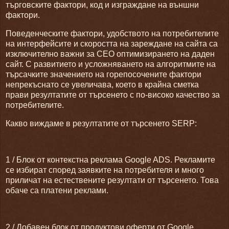
търговските фактори, код и изграждане на външни
фактори.
Поведенческите фактори, удобството на потребителите
на интерфейсите и скоростта на зареждане на сайта са
изключително важни за СЕО оптимизирането на даден
сайт. С развитието и усложняването на алгоритмите на
търсачките значението на горепосочените фактори
непрекъснато се увеличава, което в крайна сметка
прави резултатите от търсенето с по-високо качество за
потребителите.
Какво виждаме в резултатите от търсенето SERP:
1 / Блок от контекстна реклама Google ADS. Рекламите
се избират според заявките на потребителя и много
приличат на естествените резултати от търсенето. Това
обаче са платени реклами.
2 / Добавен блок от продуктови оферти от Google.