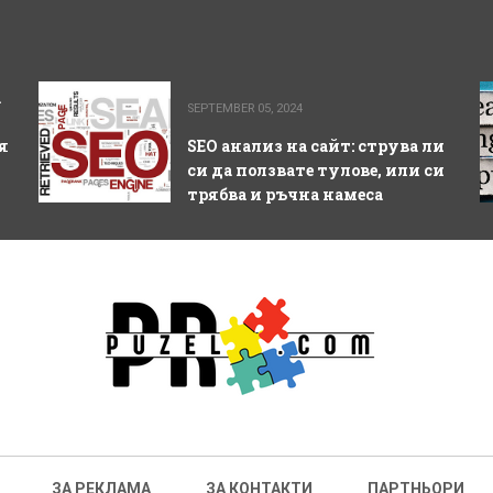
а
SEPTEMBER 05, 2024
я
SEO анализ на сайт: струва ли
си да ползвате тулове, или си
трябва и ръчна намеса
ЗА РЕКЛАМА
ЗА КОНТАКТИ
ПАРТНЬОРИ