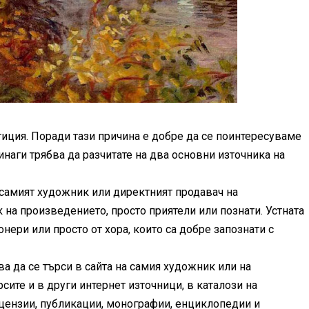
тиция. Поради тази причина е добре да се поинтересуваме
наги трябва да разчитате на два основни източника на
самият художник или директният продавач на
 на произведението, просто приятели или познати. Устната
ери или просто от хора, които са добре запознати с
а да се търси в сайта на самия художник или на
сите и в други интернет източници, в каталози на
ецензии, публикации, монографии, енциклопедии и