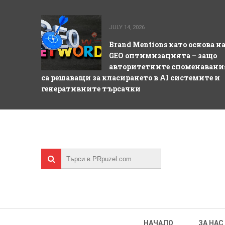
JULY 14, 2026
Brand Mentions като основа н
GEO оптимизацията – защо
авторитетните споменавани
са решаващи за класирането в AI системите и
генеративните търсачки
НАЧАЛО
ЗА НАС