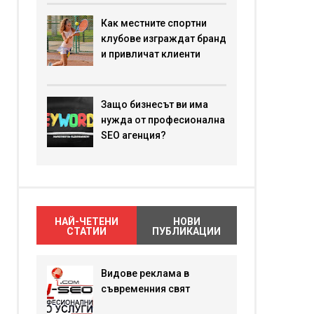
Как местните спортни
клубове изграждат бранд
и привличат клиенти
Защо бизнесът ви има
нужда от професионална
SEO агенция?
НАЙ-ЧЕТЕНИ
НОВИ
СТАТИИ
ПУБЛИКАЦИИ
Видове реклама в
съвременния свят