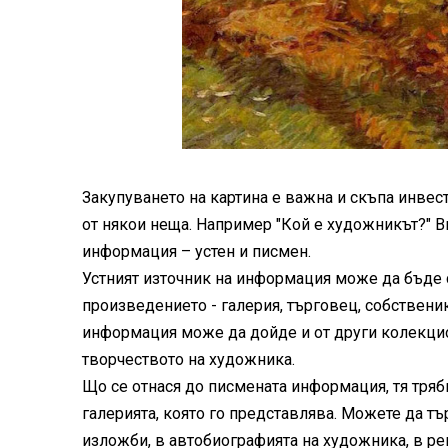
Закупуването на картина е важна и скъпа инвес
от някои неща. Например "Кой е художникът?" Ви
информация – устен и писмен.
Устният източник на информация може да бъде 
произведението - галерия, търговец, собственик
информация може да дойде и от други колекцион
творчеството на художника.
Що се отнася до писмената информация, тя трябв
галерията, която го представлява. Можете да тър
изложби, в автобиографията на художника, в р