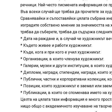
речници. Най-често писмената информация се пр
Във всеки случай ще трябва да прочетете за ху
Сравнявайки и съпоставяйки цялата събрана ин
изградите собствено мнение за значимостта на 
трябва да съберете, трябва да съдържа следнит
* Дата на раждане и, в случай че художникът ве
* Където живее и работи художникът.
* Къде, кога и при кого е учил художникът.
* Организации, в които членува художникът.
* Галерии, музеи и други институции, в които ху
* Дипломи, награди, стипендии, награди, които 
* Публични, частни и корпоративни колекции, к
* Позиции, които художникът е заемал или заема (
* Публикации, в които се споменава името на худ
Целта на цялата тази информация е много прост
нищо общо с академичното изучаване на творчес