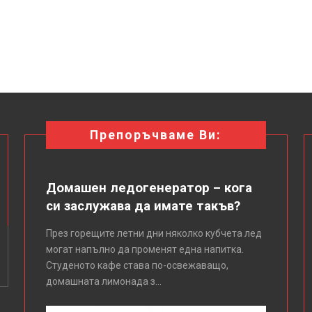
Препоръчваме Ви:
Домашен ледогенератор – кога
си заслужава да имате такъв?
През горещите летни дни няколко кубчета лед
могат напълно да променят една напитка.
Студеното кафе става по-освежаващо,
домашната лимонада з...