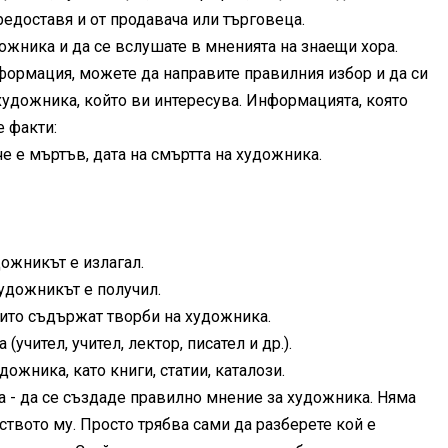
едоставя и от продавача или търговеца.
дожника и да се вслушате в мненията на знаещи хора.
формация, можете да направите правилния избор и да си
художника, който ви интересува. Информацията, която
е факти:
че е мъртъв, дата на смъртта на художника.
дожникът е излагал.
художникът е получил.
оито съдържат творби на художника.
учител, учител, лектор, писател и др.).
ожника, като книги, статии, каталози.
а - да се създаде правилно мнение за художника. Няма
твото му. Просто трябва сами да разберете кой е