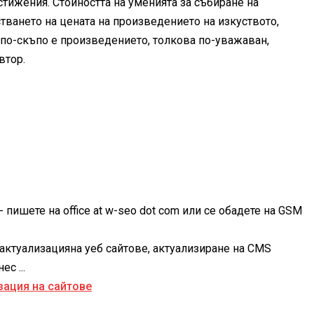
стижения. Стойността на уменията за събиране на
ването на цената на произведението на изкуството,
о по-скъпо е произведението, толкова по-уважаван,
втор.
 пишете на office at w-seo dot com или се обадете на GSM
актуализацияна уеб сайтове, актуализиране на CMS
с ...