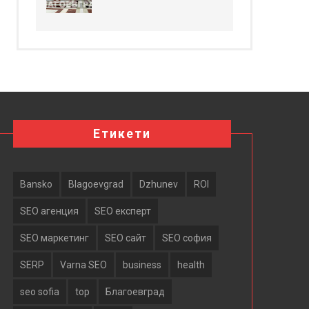
Етикети
Bansko
Blagoevgrad
Dzhunev
ROI
SEO агенция
SEO експерт
SEO маркетинг
SEO сайт
SEO софия
SERP
Varna SEO
business
health
seo sofia
top
Благоевград