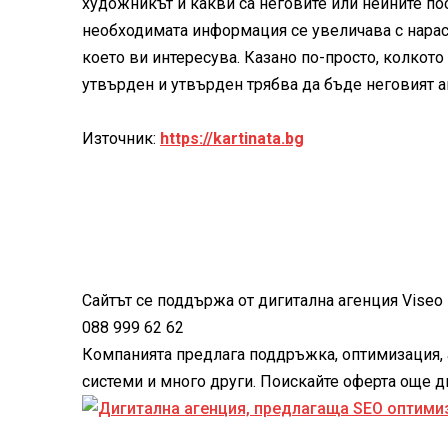
художникът и какви са неговите или нейните по
необходимата информация се увеличава с нараст
което ви интересува. Казано по-просто, колкот
утвърден и утвърден трябва да бъде неговият а
Източник:
https://kartinata.bg
Сайтът се поддържа от дигитална агенция Viseo -
088 999 62 62
Компанията предлага поддръжка, оптимизация, 
системи и много други. Поискайте оферта още дне