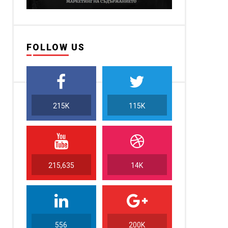
FOLLOW US
215K
115K
215,635
14K
556
200K