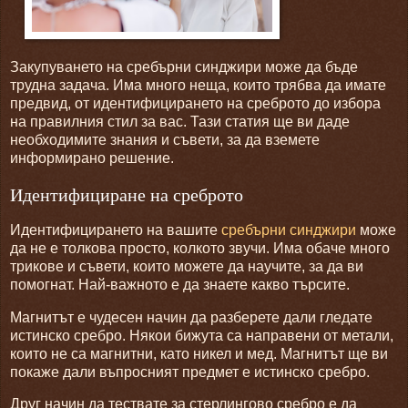
Закупуването на сребърни синджири може да бъде
трудна задача. Има много неща, които трябва да имате
предвид, от идентифицирането на среброто до избора
на правилния стил за вас. Тази статия ще ви даде
необходимите знания и съвети, за да вземете
информирано решение.
Идентифициране на среброто
Идентифицирането на вашите
сребърни синджири
може
да не е толкова просто, колкото звучи. Има обаче много
трикове и съвети, които можете да научите, за да ви
помогнат. Най-важното е да знаете какво търсите.
Магнитът е чудесен начин да разберете дали гледате
истинско сребро. Някои бижута са направени от метали,
които не са магнитни, като никел и мед. Магнитът ще ви
покаже дали въпросният предмет е истинско сребро.
Друг начин да тествате за стерлингово сребро е да