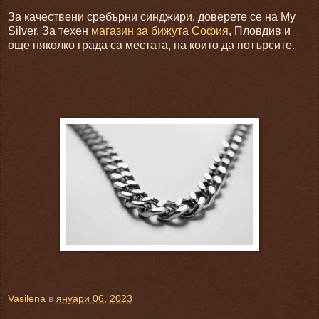
За качествени сребърни синджири, доверете се на
My
Silver.
За техен
магазин за бижута София
, Пловдив и
още няколко града са местата, на които да потърсите.
Vasilena
в
януари 06, 2023