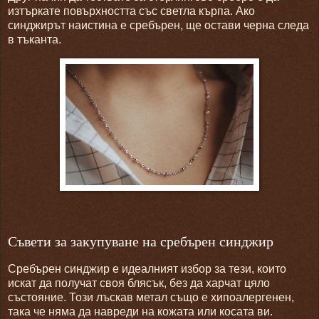
изтъркате повърхността със светла кърпа. Ако
синджирът наистина е сребърен, ще остави черна следа
в тъканта.
Съвети за закупуване на сребърен синджир
Сребърен синджир е идеалният избор за тези, които
искат да получат своя блясък, без да харчат цяло
състояние. Този лъскав метал също е хипоалергенен,
така че няма да навреди на кожата или косата ви.