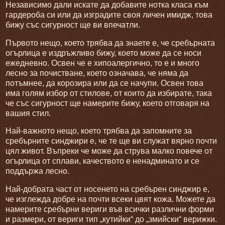
Независимо дали искате да добавите нотка класа към
гардероба си или да изградите своя личен имидж, това
бижу със сигурност ще ви впечатли.
Първото нещо, което трябва да знаете е, че сребърната
огърлица е издръжливо бижу, което може да се носи
ежедневно. Освен че е хипоалергично, то е и много
лесно за почистване, което означава, че няма да
потъмнее, да корозира или да се начупи. Освен това
има голям избор от стилове, от които да избирате, така
че със сигурност ще намерите бижу, което отговаря на
вашия стил.
Най-важното нещо, което трябва да запомните за
сребърните синджири е, че те ще ви служат вярно почти
цял живот. Въпреки че може да струва малко повече от
огърлица от сплави, качеството е ненадминато и се
поддържа лесно.
Най-добрата част от носенето на сребърен синджир е,
че изглежда добре на почти всеки цвят кожа. Можете да
намерите сребърни вериги във всички различни форми
и размери, от вериги тип „кутийки“ до „змийски“ верижки.