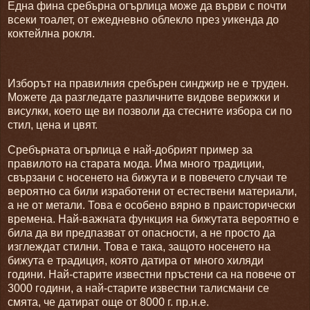
Една фина сребърна огърлица може да върви с почти
всеки тоалет, от ежедневно облекло през уикенда до
коктейлна рокля.
Изборът на правилния сребърен синджир не е труден.
Можете да разгледате различните видове верижки и
висулки, което ще ви позволи да стесните избора си по
стил, цена и цвят.
Сребърната огърлица е най-добрият пример за
правилото на старата мода. Има много традиции,
свързани с носенето на бижута и в повечето случаи те
вероятно са били изработени от естествени материали,
а не от метали. Това е особено вярно в праисторически
времена. Най-важната функция на бижутата вероятно е
била да ви предпазват от опасности, а не просто да
изглеждат стилни. Това е така, защото носенето на
бижута е традиция, която датира от много хиляди
години. Най-старите известни пръстени са на повече от
3000 години, а най-старите известни талисмани се
смята, че датират още от 8000 г. пр.н.е.