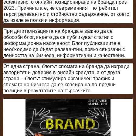
ефективното онлайн позициониране на бранда през
2023. Причината е, че съвременният потребител
търси релевантно и стойностно съдържание, от което
да извлече ползи и информация.
При дигитализацията на бранда е важно да се
обособи блог, където да се публикуват статии с
информационна насоченост. Блог публикациите е
необходимо да бъдат релевантни, пряко свързани с
дейността на бизнеса, информативни и качествени.
От една страна, блогът спомага на бранда да изгради
авторитет и доверие в онлайн средата, а от друга
страна – блогът стимулира органичен трафик и
спомага на бизнеса да се класира на по-предни
позиции в резултатите на търсачките.