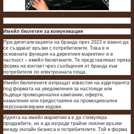
Имейл бюлетин за комуникация
При дигитализацията на бранда през 2023 е важно да
се създават връзки с потребителите. Това е и
основната функция на директния маркетинг и в
частност – имейл бюлетините. Те представляват пряка
форма на контакт чрез съобщения от бранда към
потребителя по електронната поща.
Имейл бюлетините изпращат известия на аудиторията
под формата на уведомления за настоящи или
бъдещи промоционални кампании, оферти,
намаления или предоставяне на промоционални
персонализирани кодове.
Идеята на имейл маркетинга е да стимулира
продажбите, но и да изгради трайни лоялни връзки
между онлайн бизнеса и потребителите. Той е форма