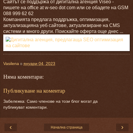
Сайтът се поддържа от дигитална агенция Viseo -
пишете на office at w-seo dot com или се обадете на GSM
088 999 62 62
Компанията предлага поддръжка, оптимизация,
актуализацияна уеб сайтове, актуализиране на CMS
системи и много други. Поискайте оферта още днес ...
Vasilena
в
януари 04, 2023
Няма коментари:
Публикуване на коментар
Забележка: Само членове на този блог могат да
публикуват коментари.
‹
›
Начална страница