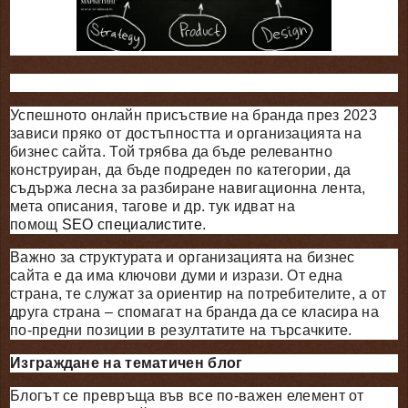
Успешното онлайн присъствие на бранда през 2023
зависи пряко от достъпността и организацията на
бизнес сайта. Той трябва да бъде релевантно
конструиран, да бъде подреден по категории, да
съдържа лесна за разбиране навигационна лента,
мета описания, тагове и др. тук идват на
помощ
SEO
специалистите
.
Важно за структурата и организацията на бизнес
сайта е да има ключови думи и изрази. От една
страна, те служат за ориентир на потребителите, а от
друга страна – спомагат на бранда да се класира на
по-предни позиции в резултатите на търсачките.
Изграждане на тематичен блог
Блогът се превръща във все по-важен елемент от