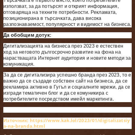
Търсачката е първото място, което потребителите
използват, за да потърсят и открият информация,
отговаряща на техните потребности. Рекламата,
позиционирана в търсачката, дава висока
разпознаваемост, популярност и видимост на бизнеса.
Да обобщим дотук:
Дигитализацията на бизнеса през 2023 е естествен
ход за неговото дългосрочно развитие на фона на
нарастващата Интернет аудитория и новите методи за
комуникация.
За да се дигитализира успешно бранда през 2023, то е
важно да се създаде собствен сайт на бизнеса, да се
рекламира активно в Гугъл и социалните мрежи, да се
изгради тематичен блог и да се комуникира с
потребителите посредством имейл маркетинга.
Източник: https://www.kak.lol/2023/01/digitalizatsiy
a-na-branda.html