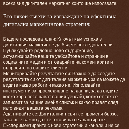
всеки вид дигитален маркетинг, който ще използвате.
Ето някои съвети за изграждане на ефективна
дигитална маркетингова стратегия:
Бъдете последователни: Ключът към успеха в
дигиталния маркетинг е да бъдете последователни.
Публикувайте редовно ново съдържание,
актуализирайте вашите уебсайтове и страници в
социалните медии и отговаряйте на коментарите и
въпросите на вашите клиенти.
Мониторирайте резултатите си: Важно е да следите
резултатите си от дигиталния маркетинг, за да можете да
видите какво работи и какво не. Използвайте
инструменти за проследяване на данни, за да видите
колко хора посещават вашия уебсайт, колко от тях се
записват за вашия имейл списък и какво правят след
като видят вашата реклама.
Адаптирайте се: Дигиталният свят се променя бързо,
така че е важно да сте готови да се адаптирате.
Експериментирайте с нови стратегии и канали и не се