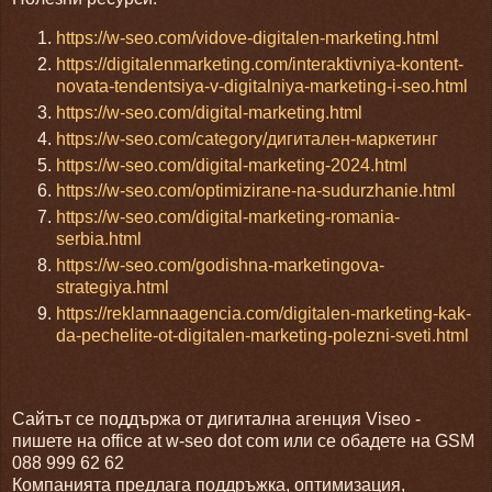
https://w-seo.com/vidove-digitalen-marketing.html
https://digitalenmarketing.com/interaktivniya-kontent-
novata-tendentsiya-v-digitalniya-marketing-i-seo.html
https://w-seo.com/digital-marketing.html
https://w-seo.com/category/дигитален-маркетинг
https://w-seo.com/digital-marketing-2024.html
https://w-seo.com/optimizirane-na-sudurzhanie.html
https://w-seo.com/digital-marketing-romania-
serbia.html
https://w-seo.com/godishna-marketingova-
strategiya.html
https://reklamnaagencia.com/digitalen-marketing-kak-
da-pechelite-ot-digitalen-marketing-polezni-sveti.html
Сайтът се поддържа от дигитална агенция Viseo -
пишете на office at w-seo dot com или се обадете на GSM
088 999 62 62
Компанията предлага поддръжка, оптимизация,