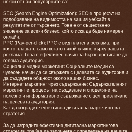
някои от най-популярните са:
SEO (Search Engine Optimization): SEO е процесът на
подобряване на видимостта на вашия уебсайт в
резултатите от търсенето. Това е от съществено
значение за всеки бизнес, който иска да бъде намерен
онлайн.
PPC (Pay-per-click): PPC е вид платена реклама, при
която плащате само когато някой кликне върху вашата
реклама. Това е ефективен начин за бързо достигане до
голяма аудитория.
Социални медии маркетинг: Социалните медии са
чудесен начин да се свържете с целевата си аудитория и
да създадете общност около вашия бизнес.
Интернет маркетинг чрез съдържание: Съдържателният
маркетинг е процесът на създаване и споделяне на
полезно и информативно съдържание с цел привличане
на целевата аудитория.
Как да изградите ефективна дигитална маркетингова
стратегия
За да изградите ефективна дигитална маркетингова
стратегия, трябва да започнете с определяне на вашите