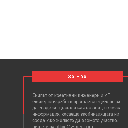
За Нас
Екипът от креативни инженери и ИТ
експерти изработи проекта специално за
да споделят ценен и важен опит, полезна
информация, касаеща заобикалящата ни
среда. Ако желаете да вземете участие,
пишете на office@w-seo.com.