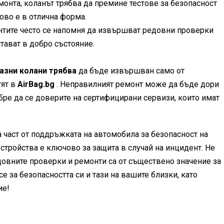
онта, коланът трябва да премине тестове за безопасност
ново е в отлична форма.
нтите често се напомня да извършват редовни проверки
стават в добро състояние.
азни колани трябва
да бъде извършван само от
тят в
AirBag.bg
. Неправилният ремонт може да бъде дори
обре да се доверите на сертифицирани сервизи, които имат
а част от поддръжката на автомобила за безопасност на
стройства е ключово за защита в случай на инцидент. Не
едовните проверки и ремонти са от съществено значение за
е за безопасността си и тази на вашите близки, като
ие!