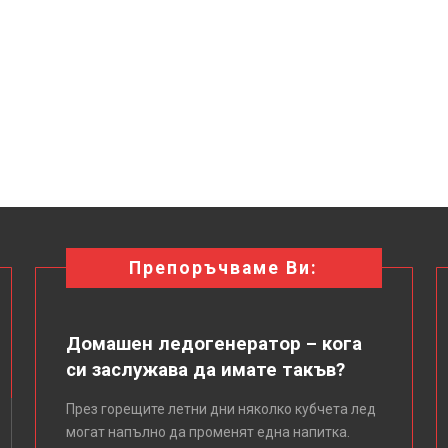
Препоръчваме Ви:
Домашен ледогенератор – кога
си заслужава да имате такъв?
През горещите летни дни няколко кубчета лед
могат напълно да променят една напитка.