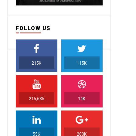
FOLLOW US
215K
115K
215,635
14K
556
200K