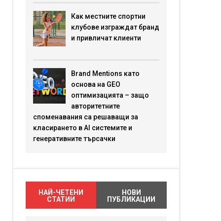
Как местните спортни
клубове изграждат бранд
и привличат клиенти
Brand Mentions като
основа на GEO
оптимизацията – защо
авторитетните
споменавания са решаващи за
класирането в AI системите и
генеративните търсачки
НАЙ-ЧЕТЕНИ
НОВИ
СТАТИИ
ПУБЛИКАЦИИ