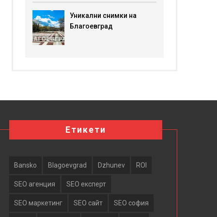
Уникални снимки на
Благоевград
Етикети
Bansko
Blagoevgrad
Dzhunev
ROI
SEO агенция
SEO експерт
SEO маркетинг
SEO сайт
SEO софия