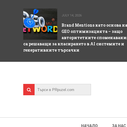
JULY 14, 2026
Brand Mentions като основа н
GEO оптимизацията – защо
авторитетните споменавани
са решаващи за класирането в AI системите и
генеративните търсачки
НАЧАЛО
ЗА НАС