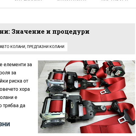
ани: Значение и процедури
АВТО КОЛАНИ
,
ПРЕДПАЗНИ КОЛАНИ
е елементи за
роля за
йки риска от
повечето хора
колани е
о трябва да
зни