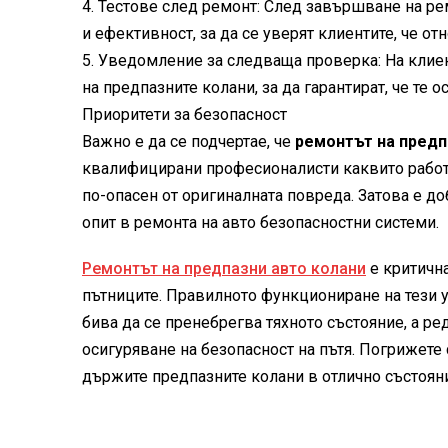
4.
Тестове след ремонт: След завършване на рем
и ефективност, за да се уверят клиентите, че от
5.
Уведомление за следваща проверка: На клие
на предпазните колани, за да гарантират, че те о
Приоритети за безопасност
Важно е да се подчертае, че
ремонтът на предп
квалифицирани професионалисти
каквито рабо
по-опасен от оригиналната повреда. Затова е д
опит в ремонта на авто безопасностни системи.
Ремонтът на предпазни авто колани
е критичн
пътниците. Правилното функциониране на тези у
бива да се пренебрегва тяхното състояние, а р
осигуряване на безопасност на пътя. Погрижете с
държите предпазните колани в отлично състоян