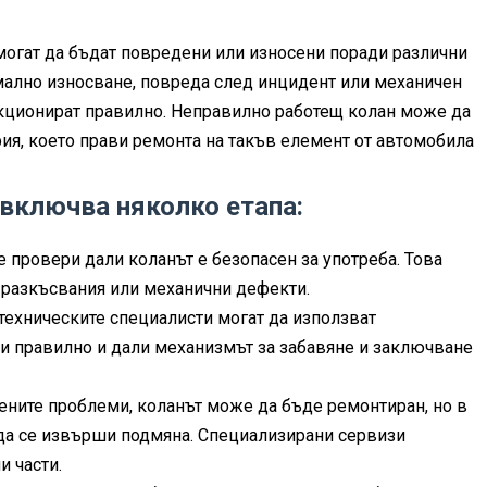
могат да бъдат повредени или износени поради различни
мално износване, повреда след инцидент или механичен
ункционират правилно. Неправилно работещ колан може да
ия, което прави ремонта на такъв елемент от автомобила
включва няколко етапа:
е провери дали коланът е безопасен за употреба. Това
 разкъсвания или механични дефекти.
техническите специалисти могат да използват
оти правилно и дали механизмът за забавяне и заключване
ените проблеми, коланът може да бъде ремонтиран, но в
 да се извърши подмяна. Специализирани сервизи
и части.