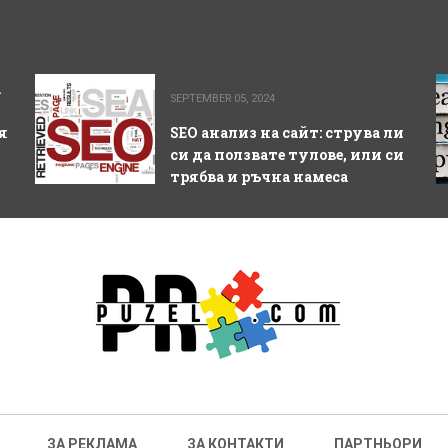
а
SEPTEMBER 05, 2024
я
SEO анализ на сайт: струва ли
си да ползвате тулове, или си
трябва и ръчна намеса
ЗА РЕКЛАМА
ЗА КОНТАКТИ
ПАРТНЬОРИ