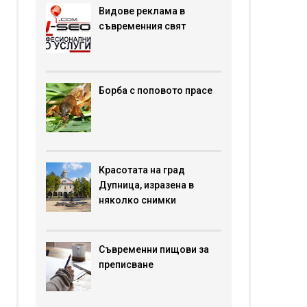
Видове реклама в
съвременния свят
Борба с поповото прасе
Красотата на град
Дупница, изразена в
няколко снимки
Съвременни пищови за
преписване