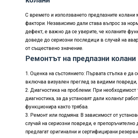
колани
С времето и използването предпазните колани 
фактори. Независимо дали става въпрос за нор
дефект, е важно да се уверите, че коланите ф
доведе до сериозни последици в случай на авар
от съществено значение.
Ремонтът на предпазни колани
1.
Оценка на състоянието: Първата стъпка е да с
включва визуален преглед за видими повреди,
2.
Диагностика на проблеми: При необходимост 
диагностика, за да установят дали коланът раб
функционира както трябва.
3.
Ремонт или подмяна: В зависимост от установ
случай на сериозни повреди, е препоръчително
предлагат оригинални и сертифицирани резервн