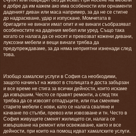
е добре да им кажем ако има особености или орнаменти
даденият диван или маса например, за да не се стигне
до надраскване, удар и изпускане. Момчетата в
бригадите не винаги имат опит и не винаги съобразяват
особеностите на дадения мебел или уред. Също така
когато се налага да се носят и превозват кожени дивани,
луксозни мебели и вещи винаги трябва да
предупреждаваме, за да няма неприятни изненади след
това.
Изобщо хамалски услуги в София са необходими,
защото начинът на живот в столицата е доста забързан
и все време не стига за всички дейности, които искаме
да извършим. Често се правят ремонти, а след тях
трябва да се извозят отпадъците, или пък сменяме
старите мебели с нови, като се налага сваляне и
качване по стълби, превоз или извозване и тн. Често в
София живущите сменят жилището си, налага се
извършване на ремонт или освежаване, както и все
дейности, при които на помощ идват хамалските услуги.