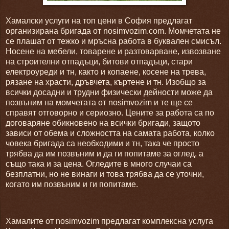
Хамалски услуги на топ цени в София предлагат
организирана бригада от nosimvozim.com. Момчетата не
се плашат от тежко и мръсна работа в буквален смисъл.
Носене на мебели, товарене и разтоварване, извозване
на строителни отпадъци, битови отпадъци, стари
електроуреди и тн, както и копаене, косене на трева,
рязане на храсти, дръвчета, къртене и тн. Изобщо за
всички досадни и трудни физически дейности може да
позвъним на момчетата от nosimvozim и те ще се
справят отговорно и сериозно. Цените за работа са по
договаряне обикновено на всички бригади, защото
зависи от обема и сложността на самата работа, колко
човека бригада са необходими и тн, така че просто
трябва да им позвъним и да ги попитаме за оглед, а
също така и за цена. Огледите в много случаи са
безплатни, но не винаги и това трябва да се уточни,
когато им позвъним и ги попитаме.
Хамалите от nosimvozim предлагат комплексна услуга