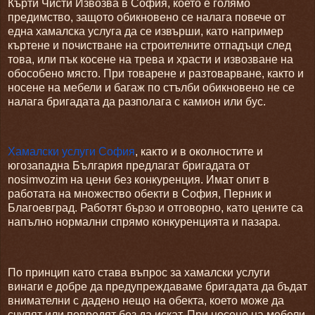
Кърти Чисти Извозва в София, което е голямо
предимство, защото обикновено се налага повече от
една хамалска услуга да се извърши, като например
къртене и почистване на строителните отпадъци след
това, или пък косене на трева и храсти и извозване на
обособено място. При товарене и разтоварване, както и
носене на мебели и багаж по стълби обикновено не се
налага бригадата да разполага с камион или бус.
Хамалски услуги София
, както и в околностите и
югозападна България предлагат бригадата от
nosimvozim на цени без конкуренция. Имат опит в
работата на множество обекти в София, Перник и
Благоевград. Работят бързо и отговорно, като цените са
напълно нормални спрямо конкуренцията и пазара.
По принцип като става въпрос за хамалски услуги
винаги е добре да предупреждаваме бригадата да бъдат
внимателни с дадено нещо на обекта, което може да
счупят или повредят без да искат. При носене на мебели