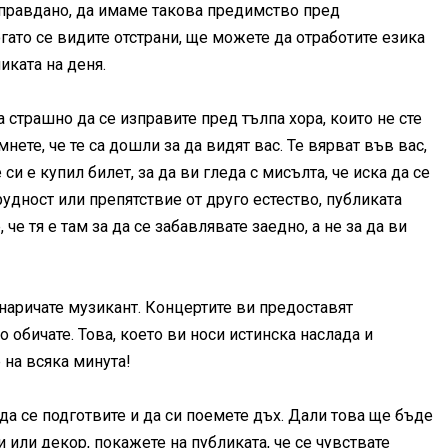
оправдано, да имаме такова предимство пред
гато се видите отстрани, ще можете да отработите езика
иката на деня.
страшно да се изправите пред тълпа хора, които не сте
нете, че те са дошли за да видят вас. Те вярват във вас,
си е купил билет, за да ви гледа с мисълта, че иска да се
рудност или препятствие от друго естество, публиката
че тя е там за да се забавлявате заедно, а не за да ви
е наричате музикант. Концертите ви предоставят
 обичате. Това, което ви носи истинска наслада и
 на всяка минута!
да се подготвите и да си поемете дъх. Дали това ще бъде
 или декор, покажете на публиката, че се чувствате