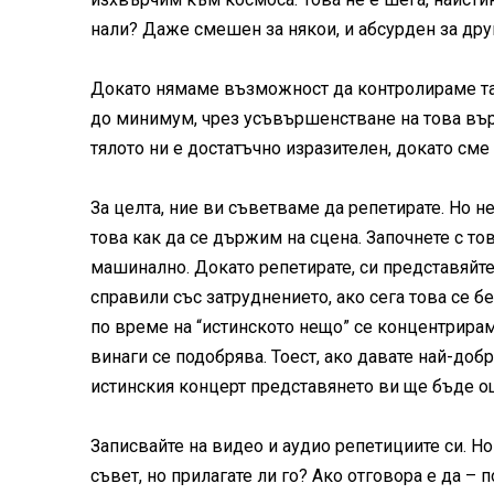
нали? Даже смешен за някои, и абсурден за дру
Докато нямаме възможност да контролираме т
до минимум, чрез усъвършенстване на това върх
тялото ни е достатъчно изразителен, докато сме 
За целта, ние ви съветваме да репетирате. Но не
това как да се държим на сцена. Започнете с тов
машинално. Докато репетирате, си представяйте, 
справили със затруднението, ако сега това се 
по време на “истинското нещо” се концентрирам
винаги се подобрява. Тоест, ако давате най-добр
истинския концерт представянето ви ще бъде о
Записвайте на видео и аудио репетициите си. Но
съвет, но прилагате ли го? Ако отговора е да –