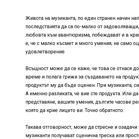
Живота на музиканта, по един странен начин на
последствията да са по-малко от задоволяващи,
любовта към авантюризма, побеждават и в крайн
е, че с малко късмет и много умения, не само 
удовлетворение.
Всъщност може да се каже, че това се отнася 
време и полага грижи за създаването на продук
продуктът му да бъде оценен. При музиканта, си
А именно разликата, че вие сте продукта. Или да
представяне, вашите умения, дългите часове ре
която да крие лицето ви. Точно обратното.
Такава отговорност, може да стресне и озадачи 
музиканти получават сценична треска или просто