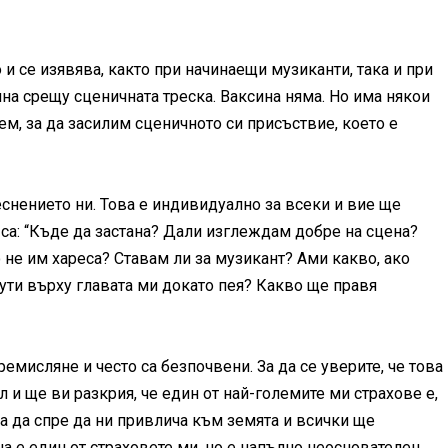
и се изявява, както при начинаещи музиканти, така и при
сина срещу сценичната треска. Ваксина няма. Но има някои
, за да засилим сценичното си присъствие, което е
снението ни. Това е индивидуално за всеки и вие ще
 са: “Къде да застана? Дали изглеждам добре на сцена?
 не им хареса? Ставам ли за музикант? Ами какво, ако
рути върху главата ми докато пея? Какво ще правя
емисляне и често са безпочвени. За да се уверите, че това
ел и ще ви разкрия, че един от най-големите ми страхове е,
а да спре да ни привлича към земята и всички ще
а е един от страховете ми, но е напълно неоснователен,