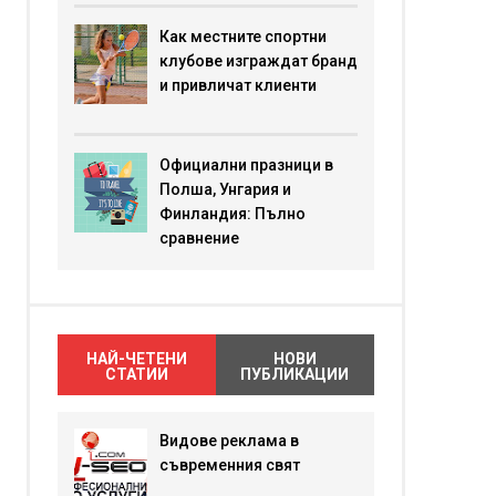
Как местните спортни
клубове изграждат бранд
и привличат клиенти
Официални празници в
Полша, Унгария и
Финландия: Пълно
сравнение
НАЙ-ЧЕТЕНИ
НОВИ
СТАТИИ
ПУБЛИКАЦИИ
Видове реклама в
съвременния свят