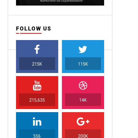
FOLLOW US
215K
115K
215,635
14K
556
200K