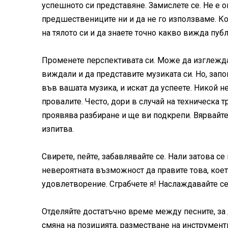
успешното си представяне. Замислете се. Не е 
предшествениците ни и да не го използваме. Ко
на тялото си и да знаете точно какво вижда публ
Променете перспективата си. Може да изглежда 
виждали и да представите музиката си. Но, запом
във вашата музика, и искат да успеете. Никой не 
провалите. Често, дори в случай на техническа т
проявява разбиране и ще ви подкрепи. Вярвайте, 
изпитва.
Свирете, пейте, забавлявайте се. Нали затова с
невероятната възможност да правите това, което
удовлетворение. Сграбчете я! Наслаждавайте се
Отделяйте достатъчно време между песните, за 
смяна на позицията, разместване на инструменти