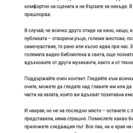
комфортно на сцената и не бързате за никъде. В
пришпорва.
В случай, че всичко друго отиде на кино, нещо, 
публиката – отворени ръце, големи жестове, по
самочувствие, то рано или късно идва при нас. 
голямата видео библиотека в света, още позната
вдъхновите от други музиканти, както и от тяхн
Поддържайте очен контакт. Гледайте към всички 
очите, можете да гледате над главите им или д
части на залата, които ви вдъхват позитивна емо
И накрая, но не на последно място – останете с 
представяли, няма страшно. Помислете какво бих
приложете следващия път. Все пак, не е края на