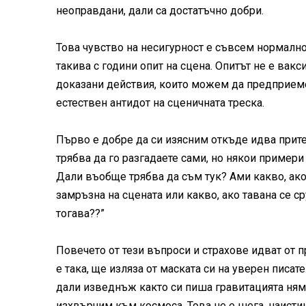
неоправдани, дали са достатъчно добри.
Това чувство на несигурност е съвсем нормално 
такива с години опит на сцена. Опитът не е вак
доказани действия, които можем да предприемем
естествен антидот на сценичната треска.
Първо е добре да си изясним откъде идва прите
трябва да го разгадаете сами, но някои примери
Дали въобще трябва да съм тук? Ами какво, ако
замръзна на сцената или какво, ако тавана се с
тогава??”
Повечето от тези въпроси и страхове идват от пр
е така, ще изляза от маската си на уверен писат
дали изведнъж както си пиша гравитацията ням
изхвърчим към космоса. Това не е шега, наистин