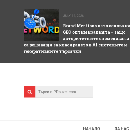
JULY 14, 2026
Brand Mentions като основа н
GEO оптимизацията – защо
авторитетните споменавани
са решаващи за класирането в AI системите и
генеративните търсачки
НАЧАЛО
ЗА НАС