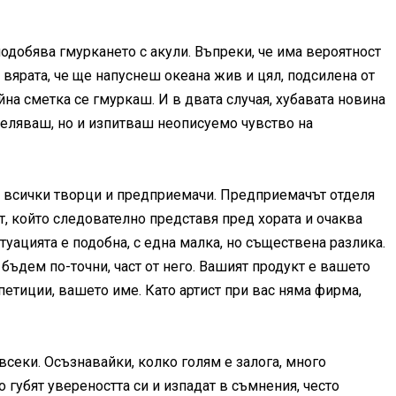
подобява гмуркането с акули. Въпреки, че има вероятност
 вярата, че ще напуснеш океана жив и цял, подсилена от
а сметка се гмуркаш. И в двата случая, хубавата новина
оцеляваш, но и изпитваш неописуемо чувство на
до всички творци и предприемачи. Предприемачът отделя
т, който следователно представя пред хората и очаква
туацията е подобна, с една малка, но съществена разлика.
 бъдем по-точни, част от него. Вашият продукт е вашето
петиции, вашето име. Като артист при вас няма фирма,
всеки. Осъзнавайки, колко голям е залога, много
 губят увереността си и изпадат в съмнения, често