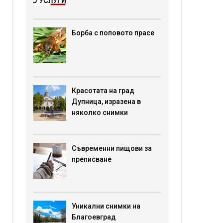
Борба с поповото прасе
Красотата на град
Дупница, изразена в
няколко снимки
Съвременни пищови за
преписване
Уникални снимки на
Благоевград