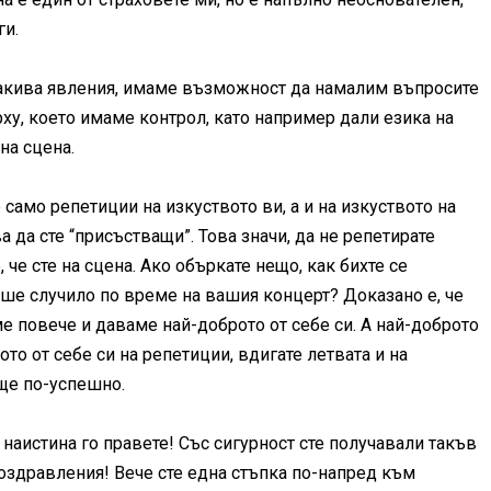
ги.
акива явления, имаме възможност да намалим въпросите
у, което имаме контрол, като например дали езика на
на сцена.
 само репетиции на изкуството ви, а и на изкуството на
а да сте “присъстващи”. Това значи, да не репетирате
че сте на сцена. Ако объркате нещо, как бихте се
беше случило по време на вашия концерт? Доказано е, че
е повече и даваме най-доброто от себе си. А най-доброто
ото от себе си на репетиции, вдигате летвата и на
ще по-успешно.
 наистина го правете! Със сигурност сте получавали такъв
 поздравления! Вече сте една стъпка по-напред към