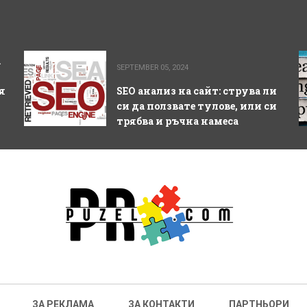
а
SEPTEMBER 05, 2024
я
SEO анализ на сайт: струва ли
си да ползвате тулове, или си
трябва и ръчна намеса
ЗА РЕКЛАМА
ЗА КОНТАКТИ
ПАРТНЬОРИ