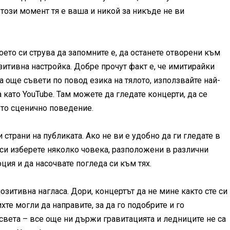
 този момент тя е ваша и никой за никъде не ви
което си струва да запомните е, да останете отворени към
зитивна настройка. Добре прочут факт е, че имитирайки
За още съвети по повод езика на тялото, използвайте най-
 като YouTube. Там можете да гледате концерти, да се
ото сценично поведение.
страни на публиката. Ако не ви е удобно да ги гледате в
а си изберете няколко човека, разположени в различни
ция и да насочвате погледа си към тях.
позитивна нагласа. Дори, концертът да не мине както сте си
те могли да направите, за да го подобрите и го
 света – все още ни държи гравитацията и ледниците не са