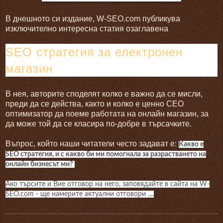
В днешното си издание, W-SEO.com публикува
изключително интересна статия озаглавена
SEO стратегия за електронен
магазин
В нея, авторите споделят колко е важно да се мисли,
преди да се действа, както и колко е ценно СЕО
оптимизатор да поеме работата на онлайн магазин, за
да може той да се класира по-добре в търсачките.
Въпрос, който наши читатели често задават е:
Какво е
SEO стратегия, и с какво би ми помогнала за разрастването на
онлайн бизнесът ми?
Ако търсите и Вие отговор на него, заповядайте в сайта на W-
SEO.com - ще намерите актуални отговори ....