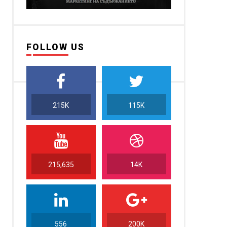
FOLLOW US
215K
115K
215,635
14K
556
200K