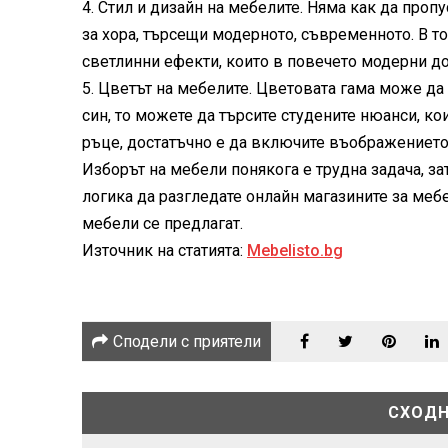
4. Стил и дизайн на мебелите. Няма как да проп
за хора, търсещи модерното, съвременното. В т
светлинни ефекти, които в повечето модерни д
5. Цветът на мебелите. Цветовата гама може да
син, то можете да търсите студените нюанси, ко
ръце, достатъчно е да включите въображението
Изборът на мебели понякога е трудна задача, з
логика да разгледате онлайн магазините за меб
мебели се предлагат.
Източник на статията:
Mebelisto.bg
Сподели с приятели
СХОДН