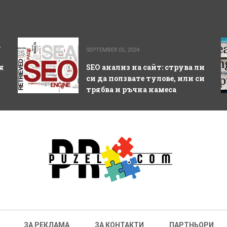
а
SEPTEMBER 05, 2024
я
SEO анализ на сайт: струва ли
си да ползвате тулове, или си
трябва и ръчна намеса
ЗА РЕКЛАМА
ЗА КОНТАКТИ
ПАРТНЬОРИ