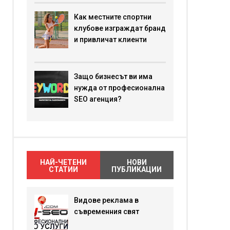
Как местните спортни
клубове изграждат бранд
и привличат клиенти
Защо бизнесът ви има
нужда от професионална
SEO агенция?
НАЙ-ЧЕТЕНИ
НОВИ
СТАТИИ
ПУБЛИКАЦИИ
Видове реклама в
съвременния свят