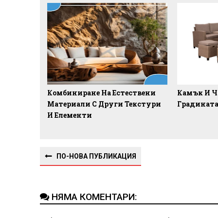
Комбиниране На Естествени
Камък И Ч
Материали С Други Текстури
Градинат
И Елементи
ПО-НОВА ПУБЛИКАЦИЯ
НЯМА КОМЕНТАРИ: