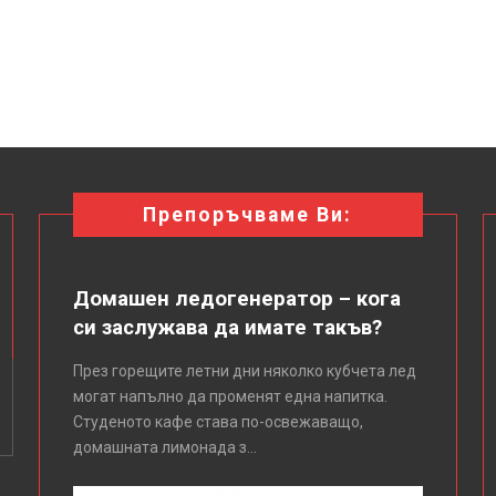
Препоръчваме Ви:
Домашен ледогенератор – кога
си заслужава да имате такъв?
През горещите летни дни няколко кубчета лед
могат напълно да променят една напитка.
Студеното кафе става по-освежаващо,
домашната лимонада з...