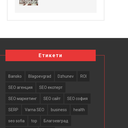
Етикети
Bansko
Blagoevgrad
Dzhunev
ROI
SEO агенция
SEO експерт
SEO маркетинг
SEO сайт
SEO софия
SERP
Varna SEO
business
health
seo sofia
top
Благоевград