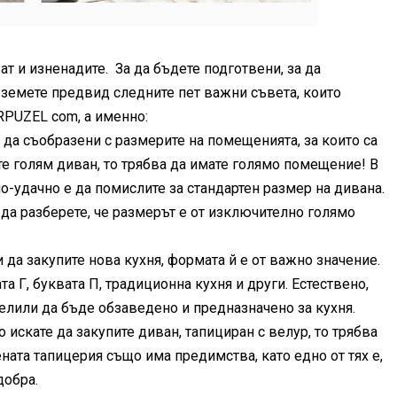
т и изненадите. За да бъдете подготвени, за да
вземете предвид следните пет важни съвета, които
RPUZEL com, а именно:
а да съобразени с размерите на помещенията, за които са
те голям диван, то трябва да имате голямо помещение! В
 по-удачно е да помислите за стандартен размер на дивана.
да разберете, че размерът е от изключително голямо
 да закупите нова кухня, формата й е от важно значение.
а Г, буквата П, традиционна кухня и други. Естествено,
елили да бъде обзаведено и предназначено за кухня.
 искате да закупите диван, тапициран с велур, то трябва
ената тапицерия също има предимства, като едно от тях е,
добра.