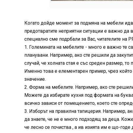
Когато дойде момент за подмяна на мебели идва
предотвратите неприятни ситуации е важно да 
специално сме подрбали за Вас, читателите на P
1. Големината на мебелите - много е важно те с
планувани. Например, ако сте решили да закупи
случай, че холната стая е със среден размер, то
Именно това е елементарен пример, чрез който 
значение.
2. Форма на мебелите. Например, ако сте решили
Можете да избирате кухня под формата на букват
всичко зависи от помещението, което сте опред
3. Изборът на правилна тапицерия. Например, ако
да знаете, че не е много подходящ за деца. Кож
че лесно се почиства , а ив изията им е що-годе 