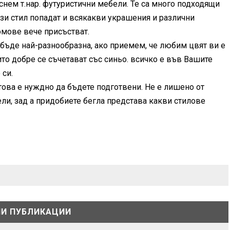
уснем т.нар. футуристични мебели. Те са много подходящи
ози стил попадат и всякакви украшения и различни
омове вече присъстват.
 бъде най-разнообразна, ако приемем, че любим цвят ви е
ито добре се съчетават със синьо. всичко е във Вашите
 си.
атова е нуждно да бъдете подготвени. Не е лишено от
ели, зад а придобиете бегла представа какви стилове
И ПУБЛИКАЦИИ