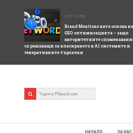
JULY 14, 2026
Brand Mentions като основа н
GEO оптимизацията – защо
авторитетните споменавани
са решаващи за класирането в AI системите и
генеративните търсачки
НАЧАЛО
ЗА НАС