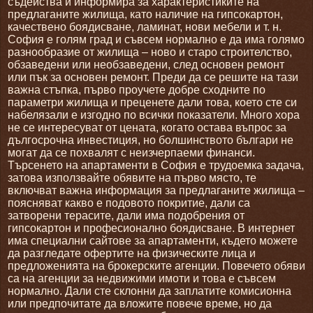
съдейства и информира за характеристиките на
предлаганите жилища, като наличие на гипсокартон,
качествено боядисване, ламинат, нови мебели и т. н.
София е голям град и съвсем нормално е да има голямо
разнообразие от жилища – ново и старо строителство,
обзаведени или необзаведени, след основен ремонт
или пък за основен ремонт. Преди да се решите на тази
важна стъпка, първо проучете добре сходните по
параметри жилища и преценете дали това, което сте си
набелязали е изгодно по всички показатели. Много хора
не се интересуват от цената, когато остава въпрос за
дългосрочна инвестиция, но болшинството българи не
могат да се похвалят с неизчерпаеми финанси.
Търсенето на апартаменти в София е трудоемка задача,
затова използвайте обявите на първо място, те
включват важна информация за предлаганите жилища –
поясняват какво е подовото покритие, дали са
затворени терасите, дали има подобрения от
гипсокартон и професионално боядисване. В интернет
има специални сайтове за апартаменти, където можете
да разгледате офертите на физическите лица и
предложенията на брокерските агенции. Повечето обяви
са на агенции за недвижими имоти и това е съвсем
нормално. Дали сте склонни да заплатите комисионна
или предпочитате да вложите повече време, но да