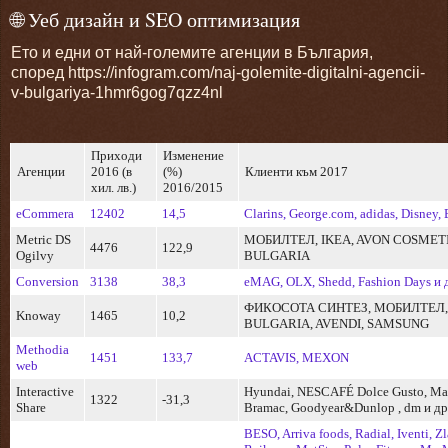
🌐 Уеб дизайн и SEO оптимизация
Ето и едни от най-големите агенции в България,
според https://infogram.com/naj-golemite-digitalni-agencii-
v-bulgariya-1hmr6gog7qzz4nl
Приходи
Изменение
Агенции
2016 (в
(%)
Клиенти към 2017
хил. лв.)
2016/2015
eCommera
12402
14,5
Clarins, George.com, adidas, Disney,
Мetric DS
МОБИЛТЕЛ, IKEA, AVON COSMET
4476
122,9
Ogilvy
BULGARIA
Conversion
3138
38,3
eMAG, OLX, Shedd, Fashion Days и 
ФИКОСОТА СИНТЕЗ, МОБИЛТЕЛ,
Knoway
1465
10,2
BULGARIA, AVENDI, SAMSUNG
Мethodia
1451
133,7
ACTAVIS, MEXON
web
Interactive
Hyundai, NESCAFÉ Dolce Gusto, Ma
1322
-31,3
Share
Bramac, Goodyear&Dunlop , dm и др
BESO, Arriva foods, Radial, Iventi, Z