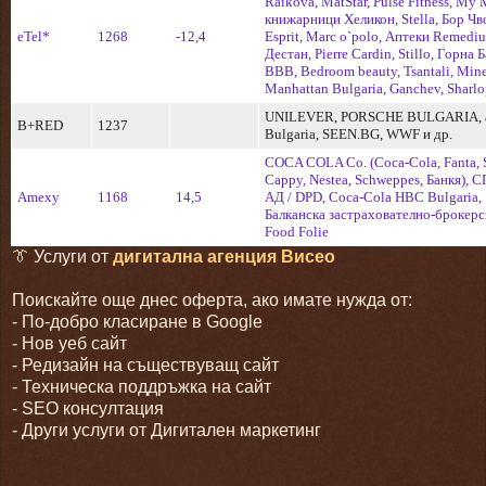
Raikova, MatStar, Pulse Fitness, Мy 
книжарници Хеликон, Stella, Бор Чв
eTel*
1268
-12,4
Esprit, Marc o`polo, Аптеки Remedi
Дестан, Pierre Cardin, Stillo, Горна Б
BBB, Bedroom beauty, Tsantali, Mine
Manhattan Bulgaria, Ganchev, Sharl
UNILEVER, PORSCHE BULGARIA, a
B+RED
1237
Bulgaria, SEEN.BG, WWF и др.
COCA COLA Co. (Coca-Cola, Fanta, S
Cappy, Nestea, Schweppes, Банкя),
Amexy
1168
14,5
АД / DPD, Coca-Cola HBC Bulgaria,
Балканска застрахователно-брокерс
Food Folie
👔 Услуги от
дигитална агенция Висео
Поискайте още днес оферта, ако имате нужда от:
- По-добро класиране в Google
- Нов уеб сайт
- Редизайн на съществуващ сайт
- Техническа поддръжка на сайт
- SEO консултация
- Други услуги от Дигитален маркетинг