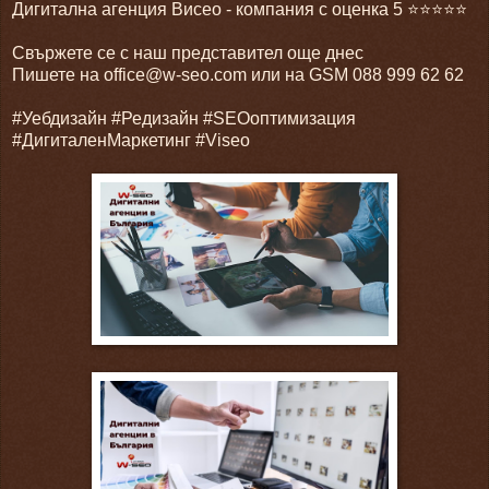
Дигитална агенция Висео - компания с оценка 5 ⭐⭐⭐⭐⭐
Свържете се с наш представител още днес
Пишете на office@w-seo.com или на GSM 088 999 62 62
#Уебдизайн #Редизайн #SEOоптимизация
#ДигиталенМаркетинг #Viseo